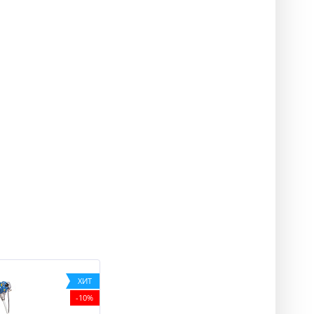
ХИТ
-10%