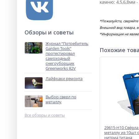
камню: 4,5,6,8мм 
*Пожалуйста, сверяйте
Внешний вид товара, е
Обзоры и советы
*Информация не являе
Журнал “Потребитель
Garden Tools”
Похожие тов
протестировал
самоходный
снегоуборщик
Greenworks 82V
Лайфхаки ремонта
Выбор сверл по
металлу
Все обзоры и советы
29615-H10 Свёрла
металлу из 10шт о
нитрид титана