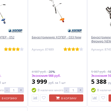
ПЕР - 052
Бензотриммер ХОПЕР - 033 New
Бензотримме
Фермер NE
Артикул: 87489
Артикул: 874
4 987 руб.
-20%
5 987 руб.
-1
.
Экономия 988 руб.
Экономия 59
3 999
5 388
 1 шт
руб.
за 1 шт
р
-
+
-
+
ого
В наличии много
В наличи
В КОРЗИНУ
В КОРЗИНУ