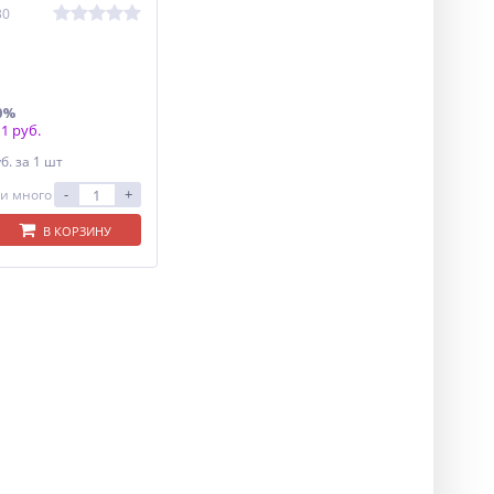
30
0%
1 руб.
уб.
за 1 шт
-
+
и много
В КОРЗИНУ