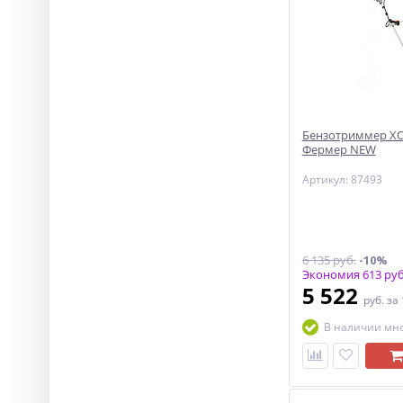
Бензотриммер ХО
Фермер NEW
Артикул: 87493
6 135 руб.
-10%
Экономия 613 руб
5 522
руб.
за
В наличии мн