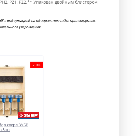
1, PH2, PZ1, PZ2.** Упакован двойным блистером
165 с информацией на официальном сайте производителя.
рительного уведомления.
-10%
бор сверл ЗУБР
з 5шт