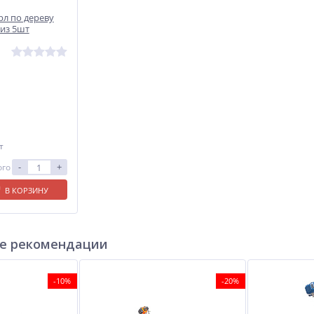
рл по дереву
 из 5шт
т
-
+
ого
В КОРЗИНУ
е рекомендации
-10%
-20%