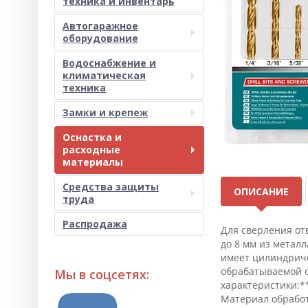
техника и инвентарь
Автогаражное
оборудование
Водоснабжение и
климатическая
техника
Замки и крепеж
Оснастка и
расходные
материалы
Средства защиты
ОПИСАНИЕ
труда
Распродажа
Для сверления от
до 8 мм из металл
имеет цилиндриче
обрабатываемой о
Мы в соцсетях:
характеристики:*
Материал обработк