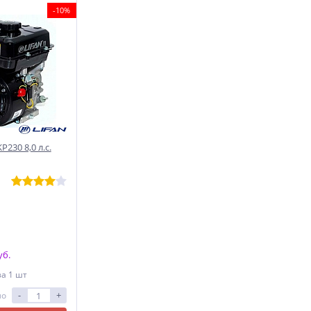
-10%
230 8,0 л.с.
уб.
за 1 шт
-
+
ло