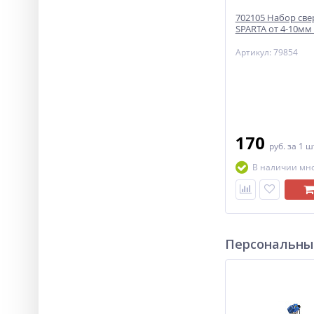
702105 Набор све
SPARTA от 4-10мм
Артикул: 79854
170
руб.
за 1 ш
В наличии мн
Персональны