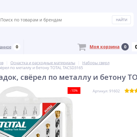
0
Моя корзина
0
анное
ов
Оснастка и расходные материалы
Наборы сверл
вёрел по металлу и бетону TOTAL TACSD3165
адок, свёрел по металлу и бетону T
-10%
Артикул: 91602