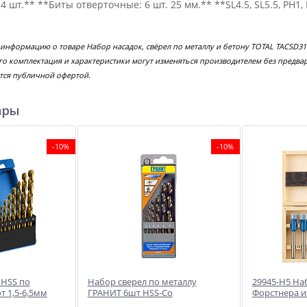
- 4 шт.** **Биты отверточные: 6 шт. 25 мм.** **SL4.5, SL5.5, PH
 информацию о товаре Набор насадок, свёрел по металлу и бетону TOTAL TACSD3
го комплектация и характеристики могут изменяться производителем без предва
тся публичной офертой.
ары
-10%
-10%
 HSS по
Набор сверел по металлу
29945-H5 На
т 1,5-6,5мм
ГРАНИТ 6шт HSS-Co
Форстнера и