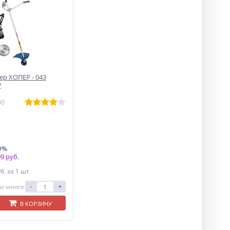
р ХОПЕР - 043
W
90
0%
9 руб.
уб.
за 1 шт
-
+
и много
В КОРЗИНУ