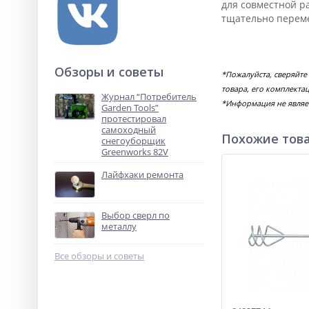
для совместной р
тщательно переме
Обзоры и советы
*Пожалуйста, сверяйте
товара, его комплекта
Журнал “Потребитель
*Информация не являе
Garden Tools”
протестировал
самоходный
Похожие тов
снегоуборщик
Greenworks 82V
Лайфхаки ремонта
Выбор сверл по
металлу
Все обзоры и советы