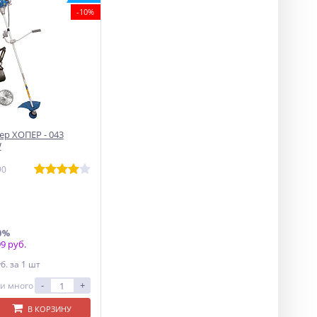
-10%
р ХОПЕР - 043
W
90
0%
9 руб.
уб.
за 1 шт
-
+
и много
В КОРЗИНУ