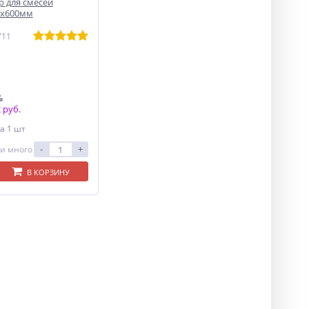
р для смесей
0х600мм
711
%
 руб.
а 1 шт
-
+
и много
В КОРЗИНУ