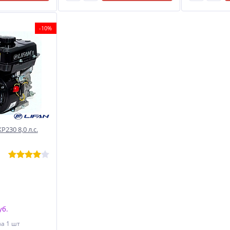
-10%
230 8,0 л.с.
уб.
за 1 шт