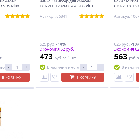
я смесей
848847 Миксер для смесей
84782 Миксе
 SDS Plus
DENZEL 120х600мм SDS Plus
СИБРТЕХ 16
Артикул: 86841
Артикул: 100
525 руб.
-10%
625 руб.
-10
Экономия 52 руб.
Экономия 62
473
563
т
руб.
за 1 шт
руб.
з
-
+
-
+
ого
В наличии много
В наличи
В КОРЗИНУ
В КОРЗИНУ