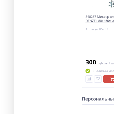
848267 Миксер дл
DENZEL 80х450мм 
Артикул: 85737
300
руб.
за 1 ш
В наличии ма
Персональны