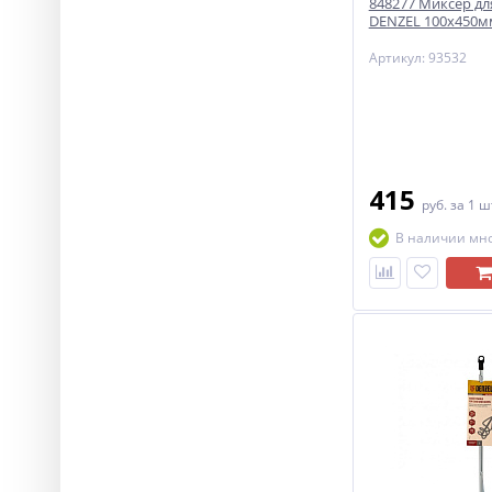
848277 Миксер дл
DENZEL 100х450мм
Артикул: 93532
415
руб.
за 1 ш
В наличии мн