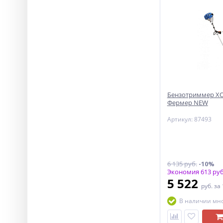
Бензотриммер ХО
Фермер NEW
Артикул: 87493
6 135 руб.
-10%
Экономия 613 руб
5 522
руб.
за
В наличии мн