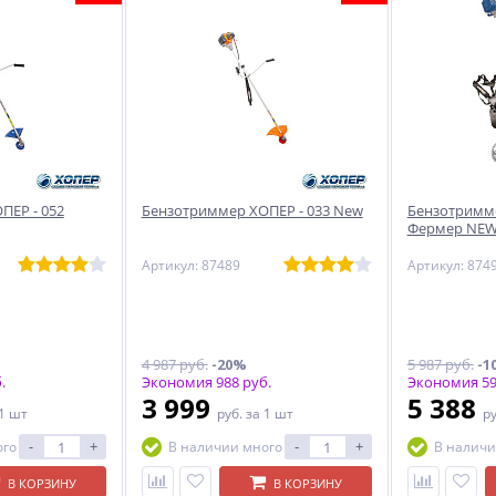
ПЕР - 052
Бензотриммер ХОПЕР - 033 New
Бензотримме
Фермер NE
Артикул: 87489
Артикул: 874
4 987 руб.
-20%
5 987 руб.
-1
.
Экономия 988 руб.
Экономия 59
3 999
5 388
 1 шт
руб.
за 1 шт
р
-
+
-
+
ого
В наличии много
В наличи
В КОРЗИНУ
В КОРЗИНУ