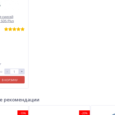
я смесей
SDS Plus
т
-
+
ло
В КОРЗИНУ
е рекомендации
-10%
-20%