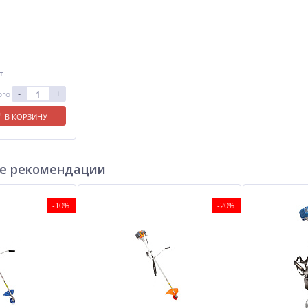
т
-
+
ого
В КОРЗИНУ
е рекомендации
-10%
-20%