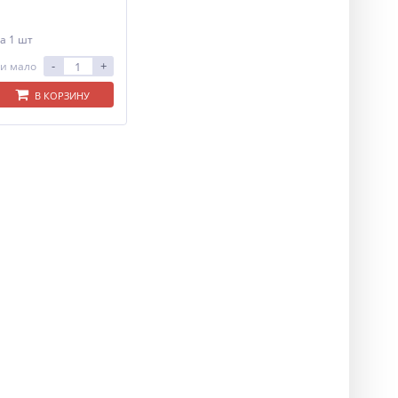
а 1 шт
-
+
и мало
В КОРЗИНУ