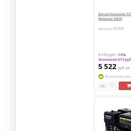
Бензотриммер ХО
Фермер NEW
Артикул: 87493
6 135 руб.
-10%
Экономия 613 руб
5 522
руб.
за
В наличии мн