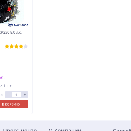
230 8,0 л.с.
уб.
за 1 шт
-
+
ло
В КОРЗИНУ
Пресс-центр
О Компании
Спосо