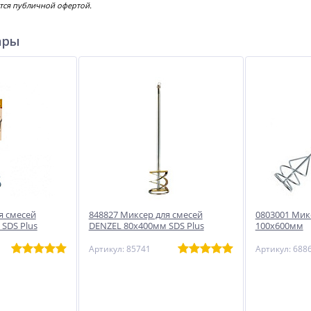
тся публичной офертой.
ары
я смесей
848827 Миксер для смесей
0803001 Мик
SDS Plus
DENZEL 80х400мм SDS Plus
100х600мм
Артикул: 85741
Артикул: 688