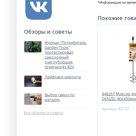
*Информация не являе
Похожие тов
Обзоры и советы
Журнал “Потребитель
Garden Tools”
протестировал
самоходный
снегоуборщик
Greenworks 82V
Лайфхаки ремонта
848267 Миксер дл
Выбор сверл по
DENZEL 80х450мм 
металлу
Артикул: 85737
Все обзоры и советы