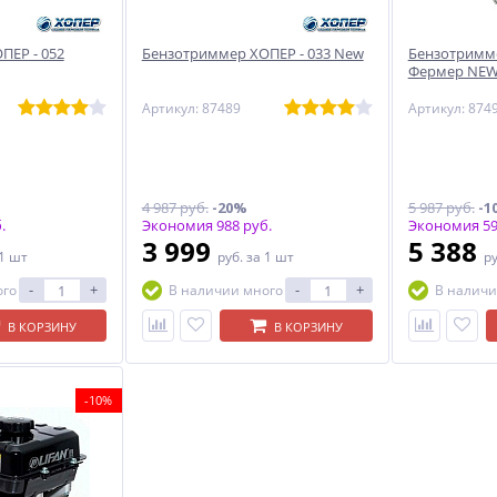
ПЕР - 052
Бензотриммер ХОПЕР - 033 New
Бензотримме
Фермер NE
Артикул: 87489
Артикул: 874
4 987 руб.
-20%
5 987 руб.
-1
.
Экономия 988 руб.
Экономия 59
3 999
5 388
 1 шт
руб.
за 1 шт
р
-
+
-
+
ого
В наличии много
В наличи
В КОРЗИНУ
В КОРЗИНУ
-10%