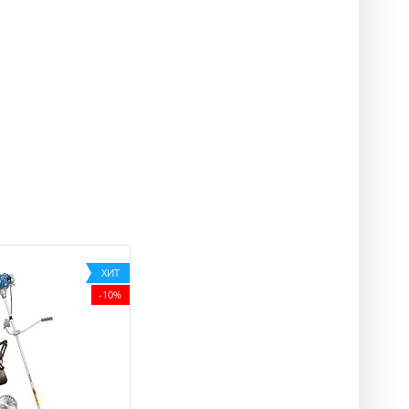
ХИТ
-10%