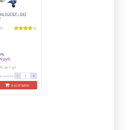
р ХОПЕР - 043
W
90
0%
9 руб.
уб.
за 1 шт
-
+
и много
В КОРЗИНУ