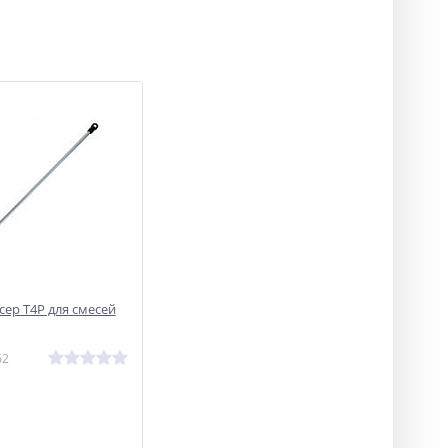
сер T4P для смесей
62