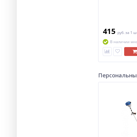
415
руб.
за 1 ш
В наличии мн
Персональны