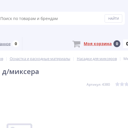
0
Моя корзина
0
анное
ов
Оснастка и расходные материалы
Насадки для миксеров
Ме
 д/миксера
Артикул: 4380