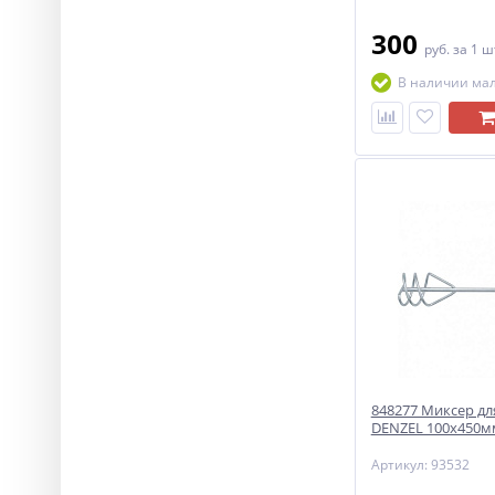
300
руб.
за 1 ш
В наличии ма
848277 Миксер дл
DENZEL 100х450мм
Артикул: 93532