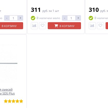
311
310
т
руб.
за 1 шт
руб.
з
-
+
-
+
ло
В наличии мало
В наличи
В КОРЗИНУ
В КОРЗИНУ
я смесей
 SDS Plus