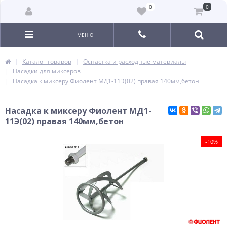
0
0
МЕНЮ
Каталог товаров
Оснастка и расходные материалы
Насадки для миксеров
Насадка к миксеру Фиолент МД1-11Э(02) правая 140мм,бетон
Насадка к миксеру Фиолент МД1-
11Э(02) правая 140мм,бетон
-10%