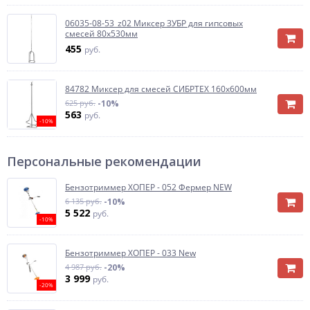
06035-08-53_z02 Миксер ЗУБР для гипсовых
смесей 80х530мм
455
руб.
84782 Миксер для смесей СИБРТЕХ 160х600мм
625 руб.
-10%
563
руб.
-10%
Персональные рекомендации
Бензотриммер ХОПЕР - 052 Фермер NEW
6 135 руб.
-10%
5 522
руб.
-10%
Бензотриммер ХОПЕР - 033 New
4 987 руб.
-20%
3 999
руб.
-20%