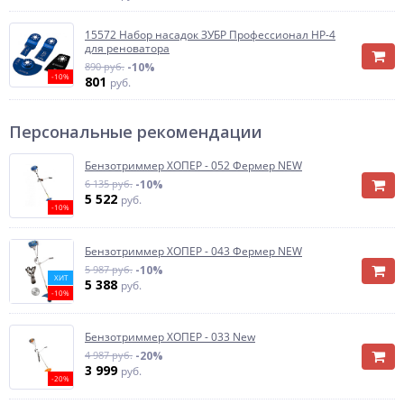
15572 Набор насадок ЗУБР Профессионал НР-4
для реноватора
890 руб.
-10%
-10%
801
руб.
Персональные рекомендации
Бензотриммер ХОПЕР - 052 Фермер NEW
6 135 руб.
-10%
5 522
руб.
-10%
Бензотриммер ХОПЕР - 043 Фермер NEW
5 987 руб.
-10%
ХИТ
5 388
руб.
-10%
Бензотриммер ХОПЕР - 033 New
4 987 руб.
-20%
3 999
руб.
-20%