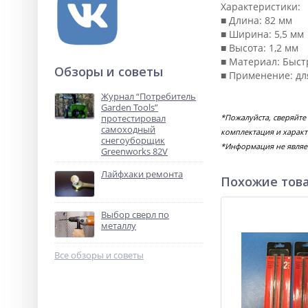
Характеристики:
■ Длина: 82 мм
■ Ширина: 5,5 мм
■ Высота: 1,2 мм
■ Материал: Быст
Обзоры и советы
■ Применение: дл
Журнал “Потребитель
Garden Tools”
протестировал
*Пожалуйста, сверяйте
самоходный
комплектация и характ
снегоуборщик
*Информация не являе
Greenworks 82V
Лайфхаки ремонта
Похожие тов
Выбор сверл по
металлу
Все обзоры и советы