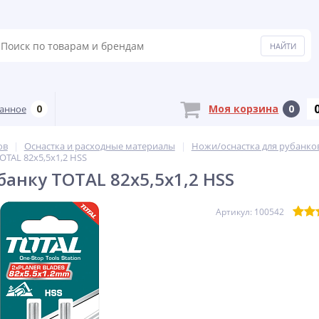
0
Моя корзина
0
анное
ов
Оснастка и расходные материалы
Ножи/оснастка для рубанко
OTAL 82х5,5х1,2 HSS
банку TOTAL 82х5,5х1,2 HSS
Артикул: 100542