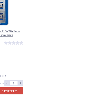
а 110х29х3мм
Практика
.
 1 шт
-
+
ого
В КОРЗИНУ