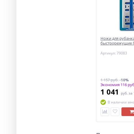
Ножи для рубанк
быстрорежущие 
Артикул: 79083
1 157 руб.
-10%
Экономия 116 руб
1 041
руб.
за
В наличии мн