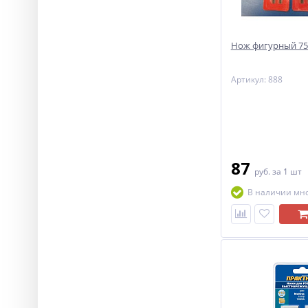
Нож фигурный 7
Артикул: 888
87
руб.
за 1 шт
В наличии мн