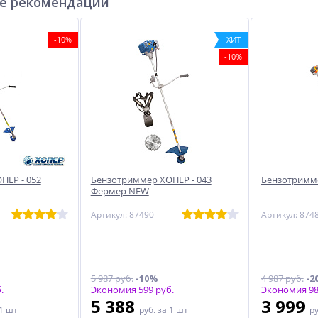
е рекомендации
-10%
ХИТ
-10%
ПЕР - 052
Бензотриммер ХОПЕР - 043
Бензотримме
Фермер NEW
Артикул: 87490
Артикул: 874
5 987 руб.
-10%
4 987 руб.
-2
.
Экономия 599 руб.
Экономия 98
5 388
3 999
 1 шт
руб.
за 1 шт
р