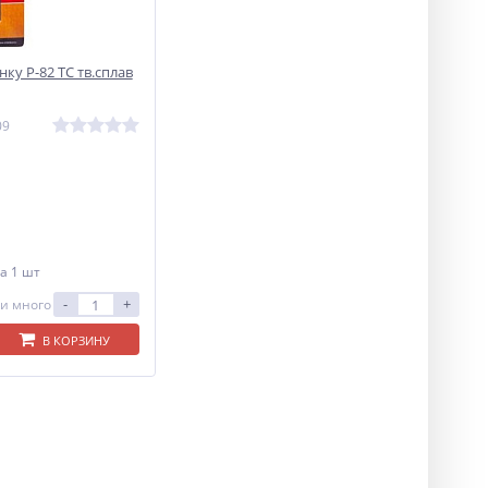
ку Р-82 ТС тв.сплав
09
а 1 шт
-
+
и много
В КОРЗИНУ