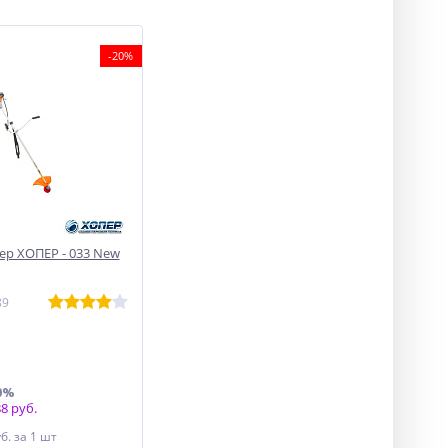
-20%
р ХОПЕР - 033 New
89
0%
8 руб.
уб.
за 1 шт