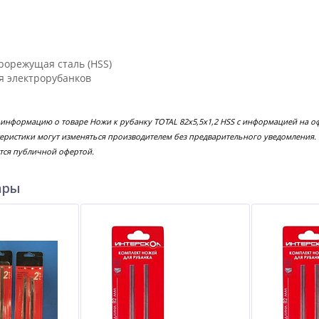
рорежущая сталь (HSS)
я электрорубанков
 информацию о товаре Ножи к рубанку TOTAL 82х5,5х1,2 HSS с информацией на о
еристики могут изменяться производителем без предварительного уведомления.
тся публичной офертой.
ары