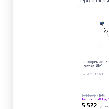
Персональны
Бензотриммер ХО
Фермер NEW
Артикул: 87493
6 135 руб.
-10%
Экономия 613 руб
5 522
руб.
за