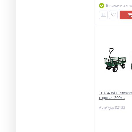
В наличии мн
ТС1840АН Тележка
садовая 300кг.
Артикул: 82133