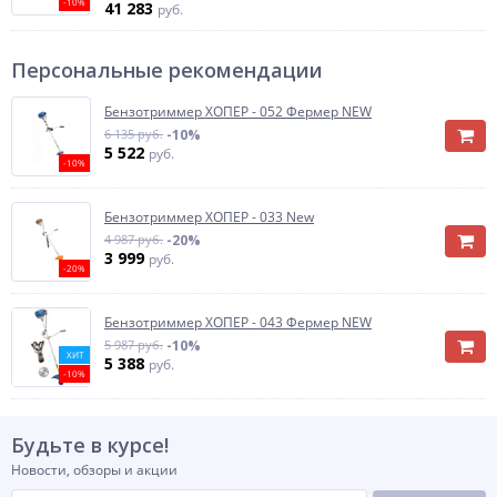
-10%
41 283
руб.
Персональные рекомендации
Бензотриммер ХОПЕР - 052 Фермер NEW
6 135 руб.
-10%
5 522
руб.
-10%
Бензотриммер ХОПЕР - 033 New
4 987 руб.
-20%
3 999
руб.
-20%
Бензотриммер ХОПЕР - 043 Фермер NEW
5 987 руб.
-10%
ХИТ
5 388
руб.
-10%
Будьте в курсе!
Новости, обзоры и акции