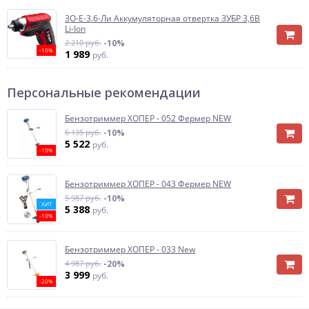
ЗО-Е-3.6-Ли Аккумуляторная отвертка ЗУБР 3,6В
Li-Ion
2 210 руб.
-10%
-10%
1 989
руб.
Персональные рекомендации
Бензотриммер ХОПЕР - 052 Фермер NEW
6 135 руб.
-10%
5 522
руб.
-10%
Бензотриммер ХОПЕР - 043 Фермер NEW
5 987 руб.
-10%
ХИТ
5 388
руб.
-10%
Бензотриммер ХОПЕР - 033 New
4 987 руб.
-20%
3 999
руб.
-20%