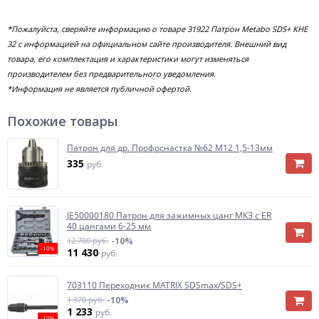
*Пожалуйста, сверяйте информацию о товаре 31922 Патрон Metabo SDS+ KHE
32 с информацией на официальном сайте производителя. Внешний вид
товара, его комплектация и характеристики могут изменяться
производителем без предварительного уведомления.
*Информация не является публичной офертой.
Похожие товары
Патрон для др. Профоснастка №62 М12 1,5-13мм
335
руб.
JE50000180 Патрон для зажимных цанг МКЗ с ER
40 цангами 6-25 мм
12 700 руб.
-10%
-10%
11 430
руб.
703110 Переходник MATRIX SDSmax/SDS+
1 370 руб.
-10%
1 233
руб.
-10%