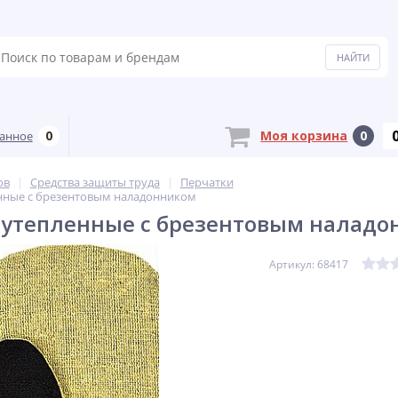
0
Моя корзина
0
анное
ов
Средства защиты труда
Перчатки
нные с брезентовым наладонником
 утепленные с брезентовым наладо
Артикул: 68417