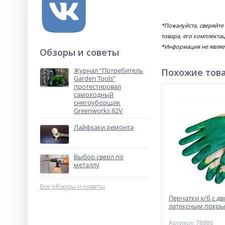
*Пожалуйста, сверяйт
товара, его комплекта
*Информация не являе
Обзоры и советы
Журнал “Потребитель
Похожие тов
Garden Tools”
протестировал
самоходный
снегоуборщик
Greenworks 82V
Лайфхаки ремонта
Выбор сверл по
металлу
Все обзоры и советы
Перчатки х/б с д
латексным покр
Артикул: 78886