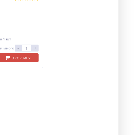
а 1 шт
-
+
и много
В КОРЗИНУ