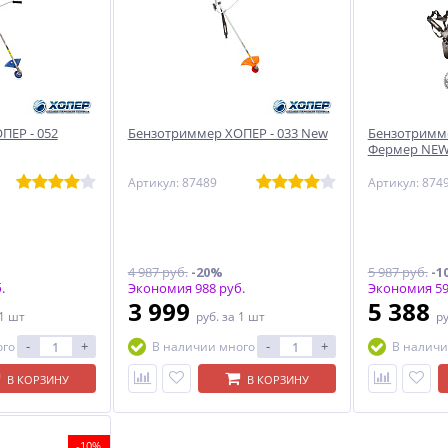
ПЕР - 052
Бензотриммер ХОПЕР - 033 New
Бензотримме
Фермер NE
Артикул: 87489
Артикул: 874
4 987 руб.
-20%
5 987 руб.
-1
.
Экономия 988 руб.
Экономия 59
3 999
5 388
 1 шт
руб.
за 1 шт
р
-
+
-
+
ого
В наличии много
В наличи
В КОРЗИНУ
В КОРЗИНУ
-10%