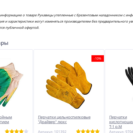
е информацию о товаре Рукавицы утепленные с брезентовым наладонником с ин
ция и характеристики могут изменяться производителем без предварительного у
тся публичной офертой.
ары
-10%
войным
Перчатки цельноспилковые
Перчатки
ытием
"Драйвер" люкс
кислотноще
Т-1 р.М
Артикул: 101392
Артикул: 970