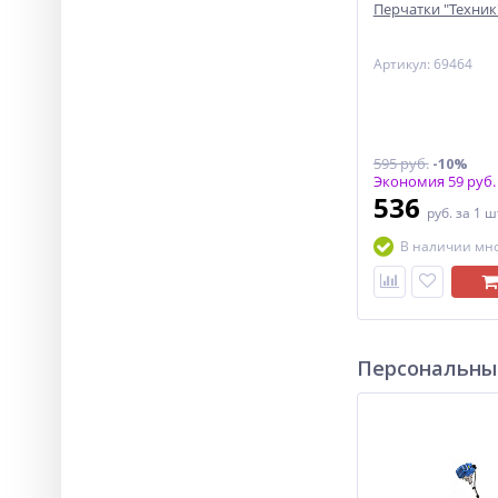
Перчатки "Техник"
Артикул: 69464
595 руб.
-10%
Экономия 59 руб.
536
руб.
за 1 ш
В наличии мн
Персональны