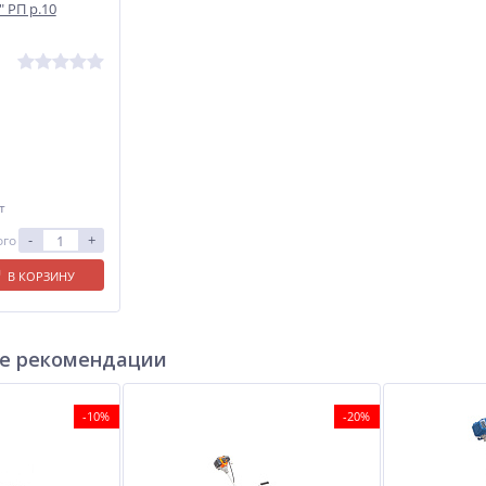
 РП р.10
т
-
+
ого
В КОРЗИНУ
е рекомендации
-10%
-20%