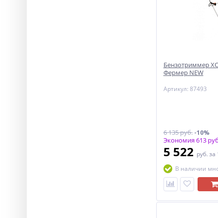
Бензотриммер ХО
Фермер NEW
Артикул: 87493
6 135 руб.
-10%
Экономия 613 руб
5 522
руб.
за
В наличии мн