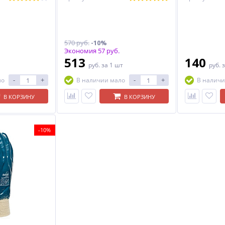
570 руб.
-10%
Экономия 57 руб.
513
140
руб.
за 1 шт
руб.
з
-
+
-
+
ло
В наличии мало
В наличи
В КОРЗИНУ
В КОРЗИНУ
-10%