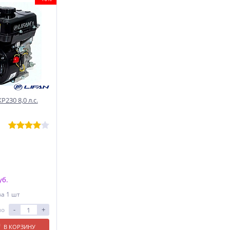
230 8,0 л.с.
уб.
за 1 шт
-
+
ло
В КОРЗИНУ