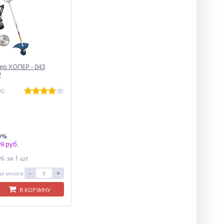
р ХОПЕР - 043
W
90
0%
9 руб.
уб.
за 1 шт
-
+
и много
В КОРЗИНУ