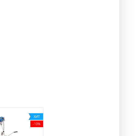
ХИТ
-10%