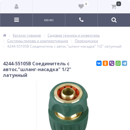
0
0
МЕНЮ
Каталог товаров
Садовая техника и инвентарь
Системы полива и комплектующие
Переходники
4244-55105B Соединитель с автос."шланг-насадка" 1/2" латунный
4244-55105B Соединитель с
автос."шланг-насадка" 1/2"
латунный