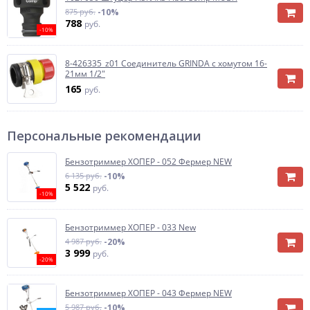
875 руб.
-10%
788
руб.
-10%
8-426335_z01 Соединитель GRINDA с хомутом 16-
21мм 1/2"
165
руб.
Персональные рекомендации
Бензотриммер ХОПЕР - 052 Фермер NEW
6 135 руб.
-10%
5 522
руб.
-10%
Бензотриммер ХОПЕР - 033 New
4 987 руб.
-20%
3 999
руб.
-20%
Бензотриммер ХОПЕР - 043 Фермер NEW
5 987 руб.
-10%