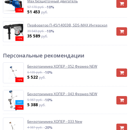
Max безщеточный двигатель
57 170 руб.
-10%
-10%
51 453
руб.
Перфоратор П-45/1400ЭВ, SDS-MAX Интерскол
39 543 руб.
-10%
35 589
руб.
-10%
Персональные рекомендации
Бензотриммер ХОПЕР - 052 Фермер NEW
6 135 руб.
-10%
5 522
руб.
-10%
Бензотриммер ХОПЕР - 043 Фермер NEW
5 987 руб.
-10%
ХИТ
5 388
руб.
-10%
Бензотриммер ХОПЕР - 033 New
4 987 руб.
-20%