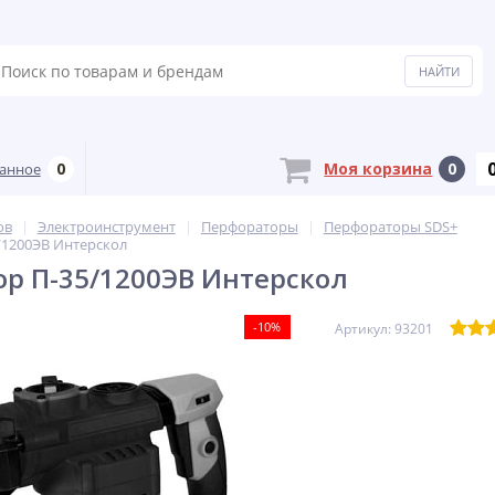
0
Моя корзина
0
анное
ов
Электроинструмент
Перфораторы
Перфораторы SDS+
/1200ЭВ Интерскол
р П-35/1200ЭВ Интерскол
-10%
Артикул: 93201