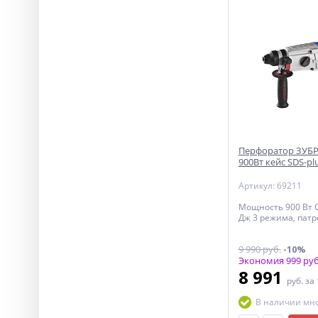
Перфоратор ЗУБР 
900Вт кейс SDS-pl
Артикул: 69211
Мощность 900 Вт С
Дж 3 режима, патр
9 990 руб.
-10%
Экономия 999 руб
8 991
руб.
за
В наличии мн