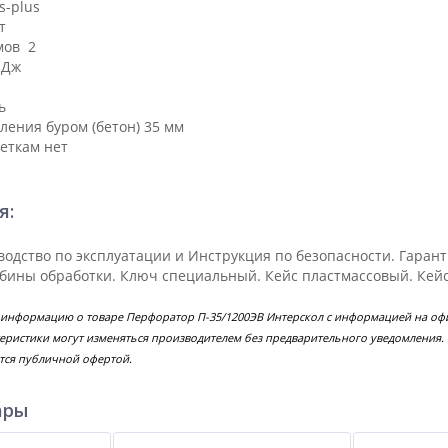
s-plus
т
мов 2
 Дж
ь
ления буром (бетон) 35 мм
щеткам нет
я:
водство по эксплуатации и Инструкция по безопасности. Гаран
бины обработки. Ключ специальный. Кейс пластмассовый. Кейс
 информацию о товаре Перфоратор П-35/1200ЭВ Интерскол с информацией на офи
еристики могут изменяться производителем без предварительного уведомления.
тся публичной офертой.
ары