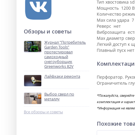
Тип хвостовика sd
Мощность 1200 В
Количество режи
Max сила удара 7
Реверс нет
Обзоры и советы
Виброзащита ест
Max диаметр свер
Журнал “Потребитель
Легкий доступ к 
Garden Tools”
Плавный пуск нет
протестировал
самоходный
снегоуборщик
Комплектаци
Greenworks 82V
Лайфхаки ремонта
Перфоратор. Руко
Ограничитель глу
Выбор сверл по
*Пожалуйста, сверяйте
металлу
комплектация и характ
*Информация не являе
Все обзоры и советы
Похожие тов