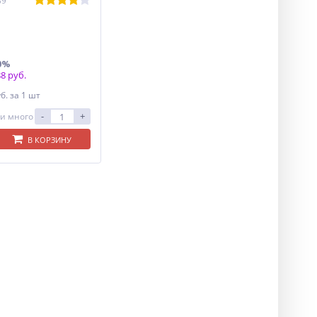
89
0%
8 руб.
уб.
за 1 шт
-
+
и много
В КОРЗИНУ