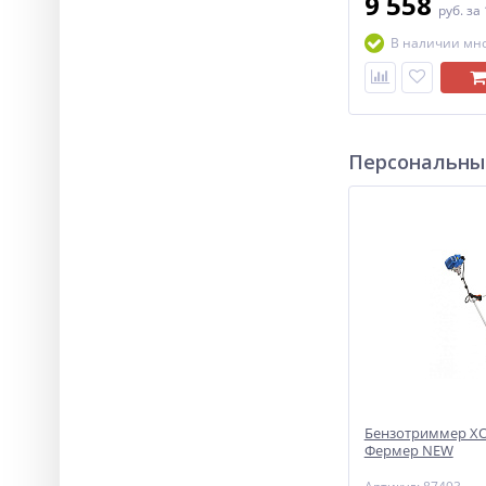
9 558
руб.
за
В наличии мн
Персональны
Бензотриммер ХО
Фермер NEW