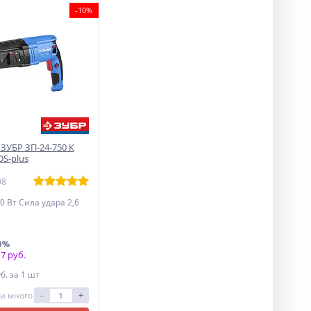
-10%
ЗУБР ЗП-24-750 К
DS-plus
08
 Вт Сила удара 2,6
0%
7 руб.
уб.
за 1 шт
-
+
и много