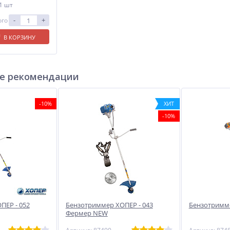
 1 шт
-
+
ого
В КОРЗИНУ
е рекомендации
-10%
ХИТ
-10%
ПЕР - 052
Бензотриммер ХОПЕР - 043
Бензотримме
Фермер NEW