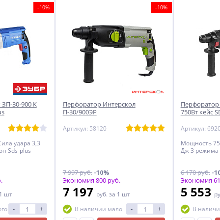
-10%
-10%
ЗП-30-900 К
Перфоратор Интерскол
Перфоратор 
us
П-30/900ЭР
750Вт кейс S
Артикул: 58120
Артикул: 692
ила удара 3,3
Мощность 750
он Sds-plus
Дж 3 режима
7 997 руб.
-10%
6 170 руб.
-1
.
Экономия 800 руб.
Экономия 61
7 197
5 553
 1 шт
руб.
за 1 шт
р
-
+
-
+
ого
В наличии мало
В наличи