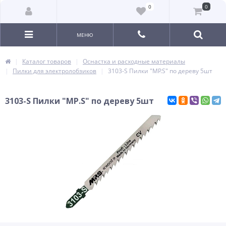
0
0
МЕНЮ
Каталог товаров
Оснастка и расходные материалы
Пилки для электролобзиков
3103-S Пилки "MP.S" по дереву 5шт
3103-S Пилки "MP.S" по дереву 5шт