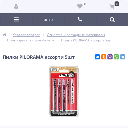
0
0
МЕНЮ
Каталог товаров
Оснастка и расходные материалы
Пилки для электролобзиков
Пилки PILORAMA ассорти 5шт
Пилки PILORAMA ассорти 5шт