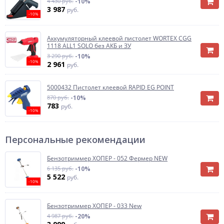
4 430 руб.
-10%
3 987
руб.
-10%
Аккумуляторный клеевой пистолет WORTEX CGG
1118 ALL1 SOLO без АКБ и ЗУ
3 290 руб.
-10%
-10%
2 961
руб.
5000432 Пистолет клеевой RAPID EG POINT
870 руб.
-10%
783
руб.
-10%
Персональные рекомендации
Бензотриммер ХОПЕР - 052 Фермер NEW
6 135 руб.
-10%
5 522
руб.
-10%
Бензотриммер ХОПЕР - 033 New
4 987 руб.
-20%