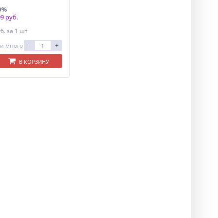
0%
9 руб.
уб.
за 1 шт
-
+
и много
В КОРЗИНУ