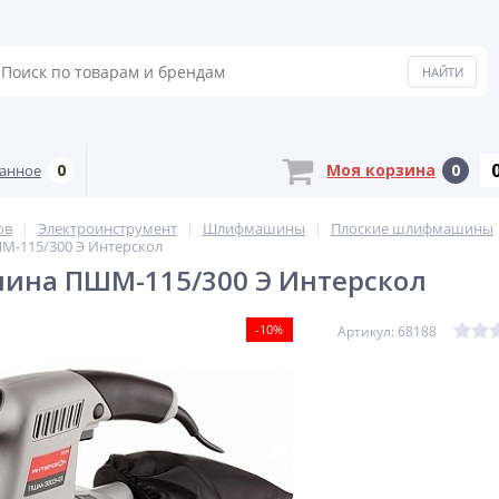
0
Моя корзина
0
анное
ов
Электроинструмент
Шлифмашины
Плоские шлифмашины
-115/300 Э Интерскол
на ПШМ-115/300 Э Интерскол
-10%
Артикул: 68188