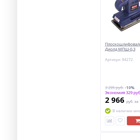
Плоскошлифовал
Диолд МПШ-0,3
Артикул: 94272
3 295 руб.
-10%
Экономия 329 руб
2 966
руб.
за
В наличии мн