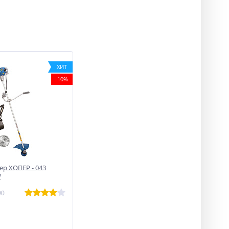
ХИТ
-10%
р ХОПЕР - 043
W
90