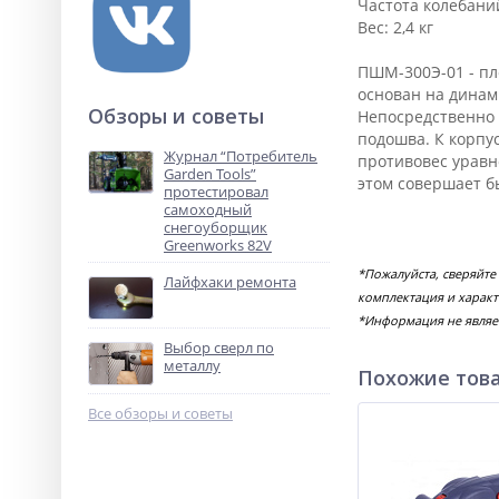
Частота колебаний
Вес: 2,4 кг
ПШМ-300Э-01 - пл
основан на динам
Обзоры и советы
Непосредственно 
подошва. К корпу
Журнал “Потребитель
противовес уравн
Garden Tools”
этом совершает б
протестировал
самоходный
снегоуборщик
Greenworks 82V
*Пожалуйста, сверяйт
Лайфхаки ремонта
комплектация и характ
*Информация не являе
Выбор сверл по
металлу
Похожие тов
Все обзоры и советы