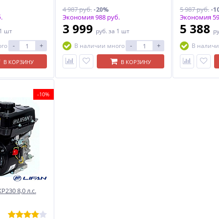
4 987 руб.
-20%
5 987 руб.
-1
.
Экономия 988 руб.
Экономия 59
3 999
5 388
 1 шт
руб.
за 1 шт
р
-
+
-
+
ого
В наличии много
В наличи
В КОРЗИНУ
В КОРЗИНУ
-10%
230 8,0 л.с.