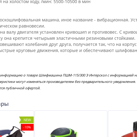
 на холостом ходу, /мин: 5500-10500 в мин
оскошлифовальная машина, иное название - вибрационная. Уст
ическом равновесии.
на валу двигателя установлен кривошип и противовес. С кри
су она крепится четырьмя эластичными резиновыми стойками.
овешивают колебания друг друга, получается так, что на корпу
ыстрые круговые движения, которые и обеспечивают шлифован
е информацию о товаре Шлифмашина ПШМ-115/300 Э Интерскол с информацией на
еристики могут изменяться производителем без предварительного уведомления.
тся публичной офертой.
ары
NEW
-10%