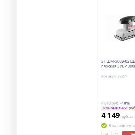
ЗПШМ-300Э-02 
плоская ЗУБР 300
Артикул: 72271
4 610 руб.
-10%
Экономия 461 руб
4 149
руб.
за
В наличии мн