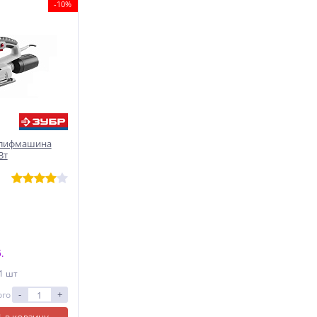
-10%
Шлифмашина
Вт
.
 1 шт
-
+
ого