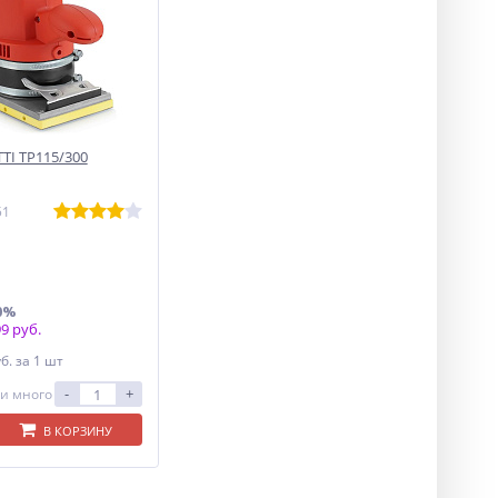
TI TP115/300
51
0%
9 руб.
уб.
за 1 шт
-
+
и много
В КОРЗИНУ