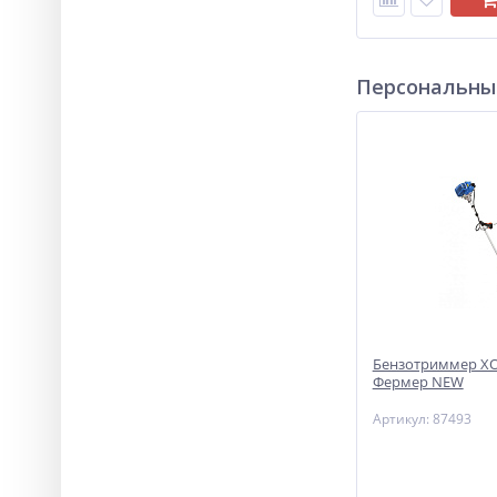
Персональны
Бензотриммер ХО
Фермер NEW
Артикул: 87493