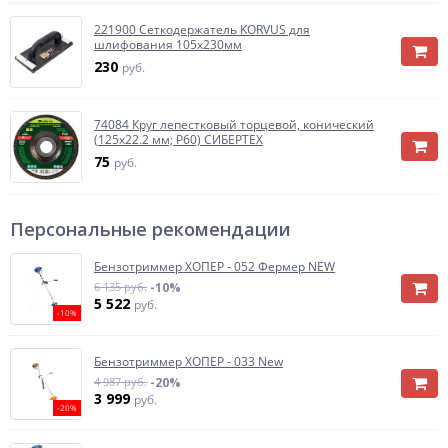
221900 Сеткодержатель KORVUS для
шлифования 105х230мм
230
руб.
74084 Круг лепестковый торцевой, конический
(125х22.2 мм; Р60) СИБЕРТЕХ
75
руб.
Персональные рекомендации
Бензотриммер ХОПЕР - 052 Фермер NEW
6 135 руб.
-10%
5 522
руб.
-10%
Бензотриммер ХОПЕР - 033 New
4 987 руб.
-20%
3 999
руб.
-20%