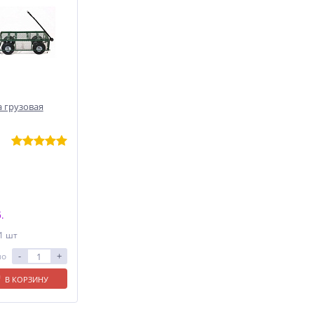
 грузовая
.
 1 шт
-
+
ло
В КОРЗИНУ