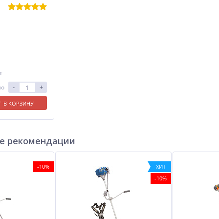
т
-
+
ло
В КОРЗИНУ
е рекомендации
-10%
ХИТ
-10%