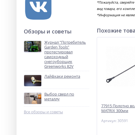
*Пожалуйста, сверяйте
вид товара, его компл
*Информация не являе
Похожие тов
Обзоры и советы
Журнал “Потребитель
Garden Tools”
протестировал
самоходный
снегоуборщик
Greenworks 82V
Лайфхаки ремонта
Выбор сверл по
металлу
77915 Полотно в
MATRIX 300мм
Все обзоры и советы
Артикул: 30591