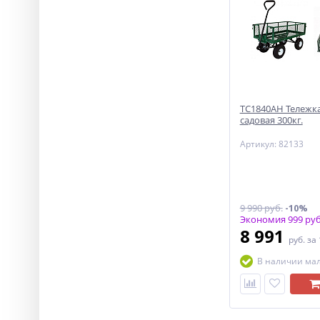
ТС1840АН Тележка
садовая 300кг.
Артикул: 82133
9 990 руб.
-10%
Экономия 999 руб
8 991
руб.
за
В наличии ма