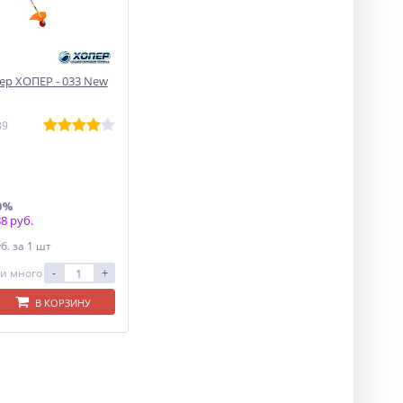
р ХОПЕР - 033 New
89
0%
8 руб.
уб.
за 1 шт
-
+
и много
В КОРЗИНУ