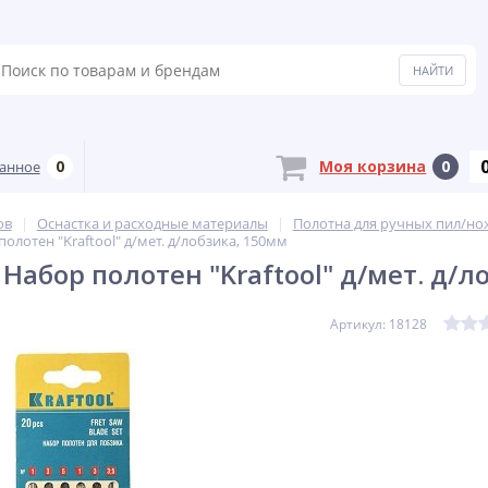
0
Моя корзина
0
анное
ов
Оснастка и расходные материалы
Полотна для ручных пил/но
олотен "Kraftool" д/мет. д/лобзика, 150мм
 Набор полотен "Kraftool" д/мет. д/
Артикул: 18128