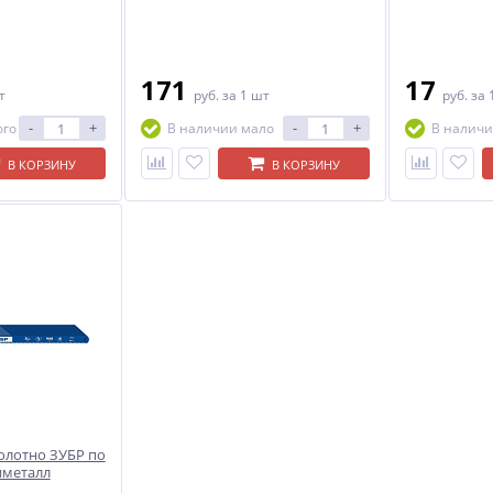
171
17
т
руб.
за 1 шт
руб.
за 
-
+
-
+
ого
В наличии мало
В наличи
В КОРЗИНУ
В КОРЗИНУ
Полотно ЗУБР по
иметалл