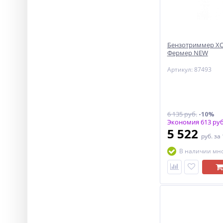
Бензотриммер ХО
Фермер NEW
Артикул: 87493
6 135 руб.
-10%
Экономия 613 руб
5 522
руб.
за
В наличии мн