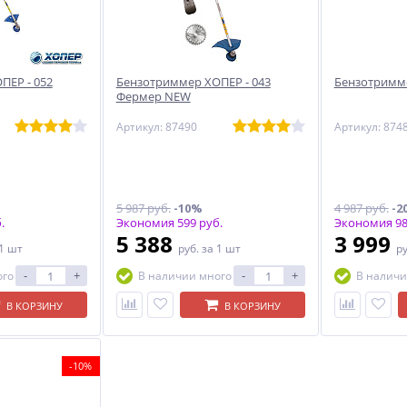
ПЕР - 052
Бензотриммер ХОПЕР - 043
Бензотримме
Фермер NEW
Артикул: 87490
Артикул: 874
5 987 руб.
-10%
4 987 руб.
-2
.
Экономия 599 руб.
Экономия 98
5 388
3 999
 1 шт
руб.
за 1 шт
р
-
+
-
+
ого
В наличии много
В наличи
В КОРЗИНУ
В КОРЗИНУ
-10%