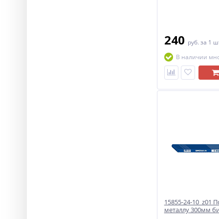
240
руб.
за 1 ш
В наличии мн
15855-24-10_z01 
металлу 300мм б