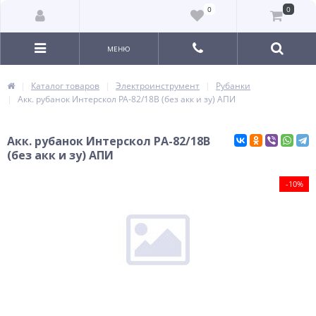
0
0
МЕНЮ
Каталог товаров
Электроинструмент
Рубанки
Акк. рубанок Интерскол РА-82/18В (без акк и зу) АПИ
Акк. рубанок Интерскол РА-82/18В
(без акк и зу) АПИ
-10%