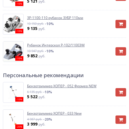
5 121
руб.
-10%
ЗР-1100-110 рубанок ЗУБР 110мм
10 150 руб.
-10%
9 135
руб.
-10%
Рубанок Интерскол Р-102/1100ЭМ
10 947 руб.
-10%
9 852
руб.
-10%
Персональные рекомендации
Бензотриммер ХОПЕР - 052 Фермер NEW
6 135 руб.
-10%
5 522
руб.
-10%
Бензотриммер ХОПЕР - 033 New
4 987 руб.
-20%
3 999
руб.
-20%