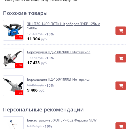
Похожие товары
ЗШ-П30-1400 ПСТК Штроборез ЗУБР 125мм
1400вт
12 560 руб.
-10%
-10%
11 304
руб.
Бороздодел ПД-230/2600Э Интерскол
19 370 руб.
-10%
17 433
руб.
-10%
Бороздодел ПД-150/1800Э Интерскол
10 451 руб.
-10%
9 406
руб.
-10%
Персональные рекомендации
Бензотриммер ХОПЕР - 052 Фермер NEW
6 135 руб.
-10%