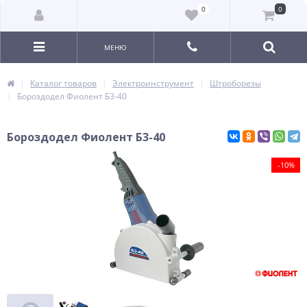
0
0
МЕНЮ
Каталог товаров
Электроинструмент
Штроборезы
Бороздодел Фиолент Б3-40
Бороздодел Фиолент Б3-40
-10%