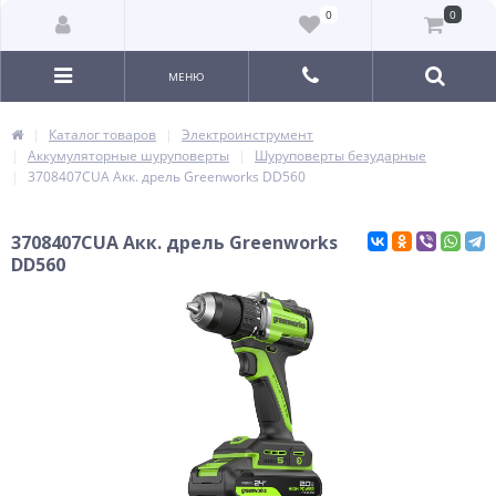
0
0
МЕНЮ
Каталог товаров
Электроинструмент
Аккумуляторные шуруповерты
Шуруповерты безударные
3708407CUA Акк. дрель Greenworks DD560
3708407CUA Акк. дрель Greenworks
DD560