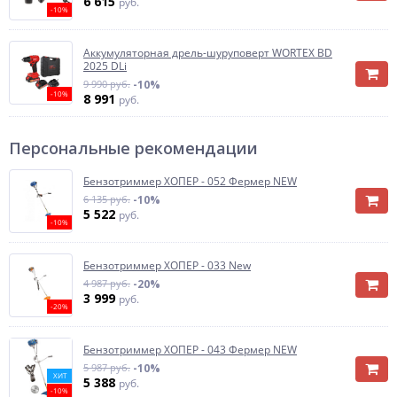
6 615
руб.
-10%
Аккумуляторная дрель-шуруповерт WORTEX BD
2025 DLi
9 990 руб.
-10%
-10%
8 991
руб.
Персональные рекомендации
Бензотриммер ХОПЕР - 052 Фермер NEW
6 135 руб.
-10%
5 522
руб.
-10%
Бензотриммер ХОПЕР - 033 New
4 987 руб.
-20%
3 999
руб.
-20%
Бензотриммер ХОПЕР - 043 Фермер NEW
5 987 руб.
-10%
ХИТ
5 388
руб.
-10%