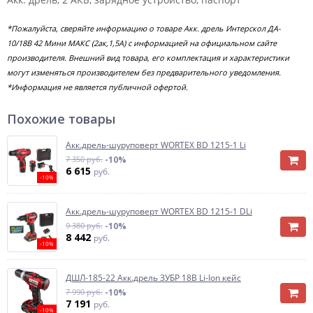
*Пожалуйста, сверяйте информацию о товаре Акк. дрель Интерскол ДА-
10/18В 42 Мини МАКС (2ак,1,5А) с информацией на официальном сайте
производителя. Внешний вид товара, его комплектация и характеристики
могут изменяться производителем без предварительного уведомления.
*Информация не является публичной офертой.
Похожие товары
Акк.дрель-шуруповерт WORTEX BD 1215-1 Li
7 350 руб.
-10%
6 615
руб.
-10%
Акк.дрель-шуруповерт WORTEX BD 1215-1 DLi
9 380 руб.
-10%
8 442
руб.
-10%
ДШЛ-185-22 Акк.дрель ЗУБР 18В Li-Ion кейс
7 990 руб.
-10%
7 191
руб.
-10%