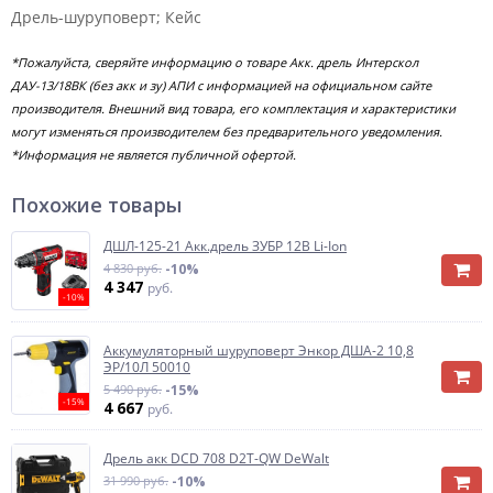
Дрель-шуруповерт; Кейс
*Пожалуйста, сверяйте информацию о товаре Акк. дрель Интерскол
ДАУ-13/18ВК (без акк и зу) АПИ с информацией на официальном сайте
производителя. Внешний вид товара, его комплектация и характеристики
могут изменяться производителем без предварительного уведомления.
*Информация не является публичной офертой.
Похожие товары
ДШЛ-125-21 Акк.дрель ЗУБР 12В Li-Ion
4 830 руб.
-10%
4 347
руб.
-10%
Аккумуляторный шуруповерт Энкор ДША-2 10,8
ЭР/10Л 50010
5 490 руб.
-15%
-15%
4 667
руб.
Дрель акк DCD 708 D2T-QW DeWalt
31 990 руб.
-10%