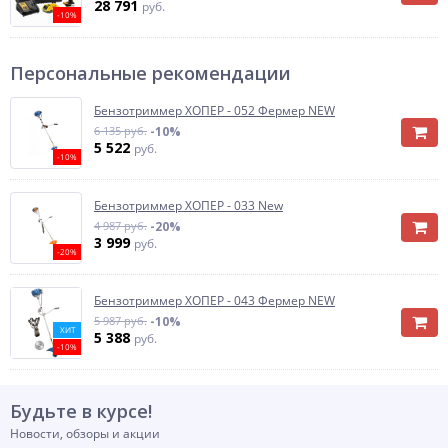
28 791
руб.
-10%
Персональные рекомендации
Бензотриммер ХОПЕР - 052 Фермер NEW
6 135 руб.
-10%
5 522
руб.
-10%
Бензотриммер ХОПЕР - 033 New
4 987 руб.
-20%
3 999
руб.
-20%
Бензотриммер ХОПЕР - 043 Фермер NEW
5 987 руб.
-10%
ХИТ
5 388
руб.
-10%
Будьте в курсе!
Новости, обзоры и акции