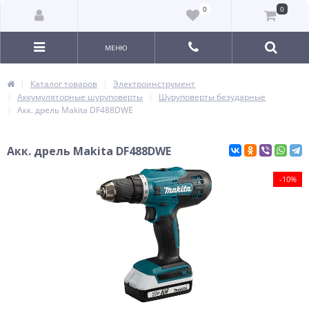
0
0
МЕНЮ
Каталог товаров
Электроинструмент
Аккумуляторные шуруповерты
Шуруповерты безударные
Акк. дрель Makita DF488DWE
Акк. дрель Makita DF488DWE
-10%