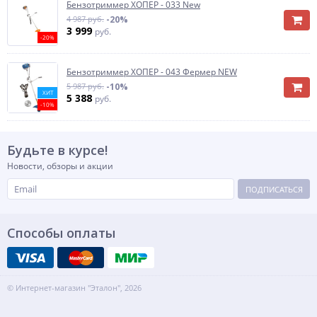
Бензотриммер ХОПЕР - 033 New
4 987 руб.
-20%
3 999
руб.
-20%
Бензотриммер ХОПЕР - 043 Фермер NEW
5 987 руб.
-10%
ХИТ
5 388
руб.
-10%
Будьте в курсе!
Новости, обзоры и акции
ПОДПИСАТЬСЯ
Способы оплаты
© Интернет-магазин "Эталон", 2026