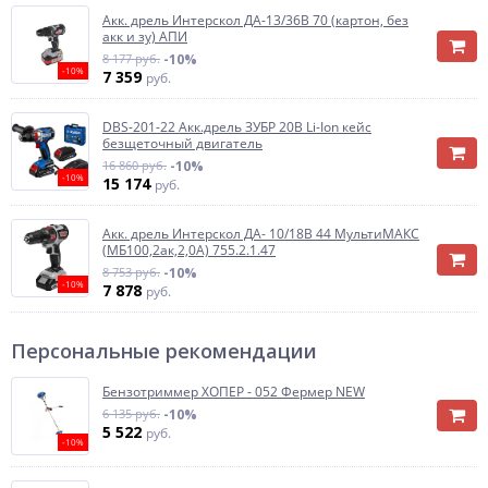
Акк. дрель Интерскол ДА-13/36В 70 (картон, без
акк и зу) АПИ
8 177 руб.
-10%
-10%
7 359
руб.
DBS-201-22 Акк.дрель ЗУБР 20В Li-Ion кейс
безщеточный двигатель
16 860 руб.
-10%
-10%
15 174
руб.
Акк. дрель Интерскол ДА- 10/18В 44 МультиМАКС
(МБ100,2ак,2,0А) 755.2.1.47
8 753 руб.
-10%
-10%
7 878
руб.
Персональные рекомендации
Бензотриммер ХОПЕР - 052 Фермер NEW
6 135 руб.
-10%
5 522
руб.
-10%