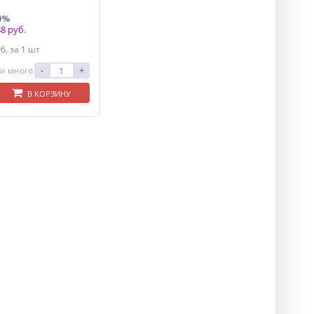
0%
8 руб.
уб.
за 1 шт
-
+
и много
В КОРЗИНУ