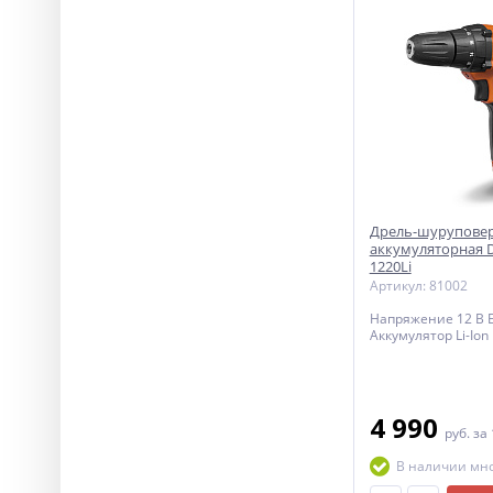
Дрель-шурупове
аккумуляторная 
1220Li
Артикул: 81002
Напряжение 12 В Е
Аккумулятор Li-Ion
4 990
руб.
за
В наличии мн