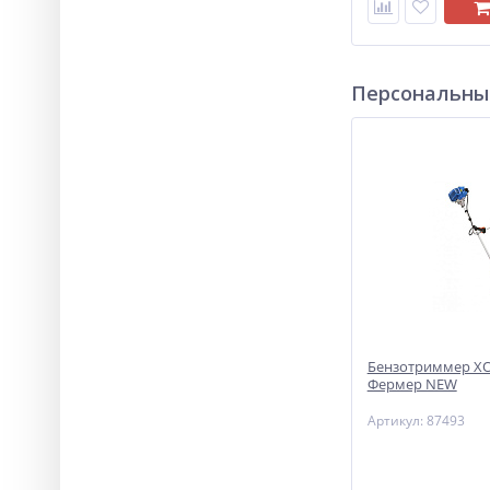
Персональны
Бензотриммер ХО
Фермер NEW
Артикул: 87493