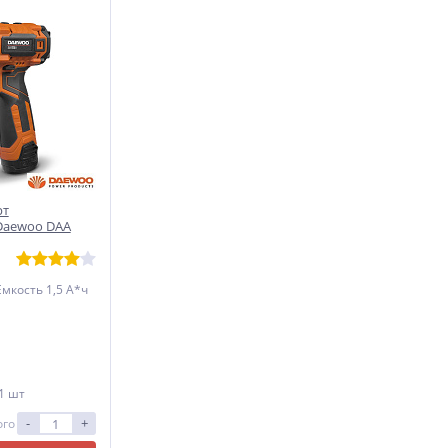
рт
Daewoo DAA
мкость 1,5 А*ч
 1 шт
-
+
ого