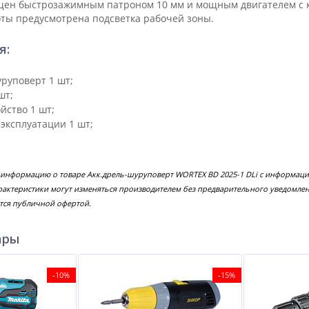
щен быстрозажимным патроном 10 мм и мощным двигателем с к
оты предусмотрена подсветка рабочей зоны.
я:
руповерт 1 шт;
шт;
йство 1 шт;
эксплуатации 1 шт;
 информацию о товаре Акк.дрель-шуруповерт WORTEX BD 2025-1 DLi с информаци
рактеристики могут изменяться производителем без предварительного уведомлен
тся публичной офертой.
ары
-10%
-15%