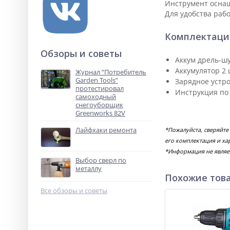
Инструмент осна
Для удобства раб
Комплектаци
Обзоры и советы
Аккум дрель-шу
Аккумулятор 2 
Журнал “Потребитель
Garden Tools”
Зарядное устро
протестировал
Инструкция по 
самоходный
снегоуборщик
Greenworks 82V
Лайфхаки ремонта
*Пожалуйста, сверяйте
его комплектация и ха
*Информация не являе
Выбор сверл по
металлу
Похожие тов
Все обзоры и советы