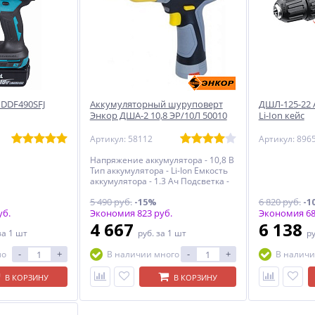
 DDF490SFJ
Аккумуляторный шуруповерт
ДШЛ-125-22 
Энкор ДША-2 10,8 ЭР/10Л 50010
Li-Ion кейс
Артикул: 58112
Артикул: 896
Напряжение аккумулятора - 10,8 В
Тип аккумулятора - Li-Ion Емкость
аккумулятора - 1.3 Ач Подсветка -
есть
5 490 руб.
-15%
6 820 руб.
-1
уб.
Экономия 823 руб.
Экономия 68
4 667
6 138
за 1 шт
руб.
за 1 шт
р
-
+
-
+
ло
В наличии много
В наличи
В КОРЗИНУ
В КОРЗИНУ