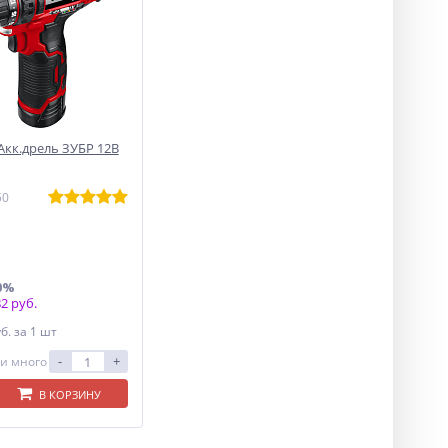
Акк.дрель ЗУБР 12В
50
0%
2 руб.
уб.
за 1 шт
-
+
и много
В КОРЗИНУ