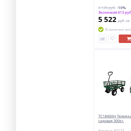
6 135 руб.
-10%
Экономия 613 руб
5 522
руб.
за
В наличии мн
ТС1840АН Тележка
садовая 300кг.
Артикул: 82133