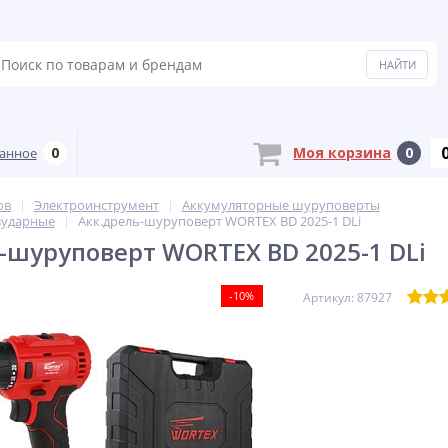
0
Моя корзина
0
анное
ов
Электроинструмент
Аккумуляторные шуруповерты
зударные
Акк.дрель-шуруповерт WORTEX BD 2025-1 DLi
-шуруповерт WORTEX BD 2025-1 DLi
-10%
Артикул: 87927