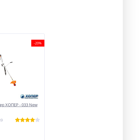
-20%
р ХОПЕР - 033 New
89