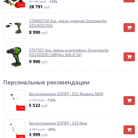
31 990 руб.
-10%
-10%
28 791
руб.
3704007UA Акк. дрель ударная Greenworks
GD24DD35K2
8 990
руб.
3707507 Акк. дрель-шуруповерт Greenworks
GD24DD90 24B(без АКБ И ЗУ)
9 990
руб.
Персональные рекомендации
Бензотриммер ХОПЕР - 052 Фермер NEW
6 135 руб.
-10%
5 522
руб.
-10%
Бензотриммер ХОПЕР - 033 New
4 987 руб.
-20%
3 999
руб.
-20%