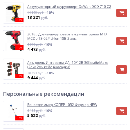
Аккумуляторный шуруповерт DeWalt DCD 710 C2
14 690 руб.
-10%
13 221
руб.
-10%
26185 Дрель-шуруповерт аккумуляторная MTX
MCDL-18-02P Li-Ion 18В 2 акк.
4 970 руб.
-10%
-10%
4 473
руб.
Акк. дрель Интерскол ДА- 10/12В 36КомбиМакс
(2акк,2Ач кейс,4насадки)
10 493 руб.
-10%
-10%
9 444
руб.
Персональные рекомендации
Бензотриммер ХОПЕР - 052 Фермер NEW
6 135 руб.
-10%
5 522
руб.
-10%