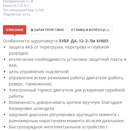
Напряжение 12 В
Емкость 1,5 А·ч
Тип аккумулятора: Li-Ion
Подсветка: есть
ОПИСАНИЕ
ХАРАКТЕРИСТИКИ
ОТЗЫВЫ И ВОПРОСЫ
(0)
Особенности шуруповерта
ЗУБР ДА-12-2-Ли КНМ3
:
защита АКБ от перегрузки, перегрева и глубокой
разрядки;
исключение необходимость установки защитной платы в
АКБ;
цепь управления подсветкой;
управление всеми режимами работы двигателя (работа,
реверс, торможение)
Электронный тормоз двигателя для ускорения серийной
работы
Возможность доворачивать крепеж вручную благодаря
блокировке шпинделя
Широкий диапазон регулировки крутящего момента с
равномерным нарастанием момента во всем диапазоне
Быстрозарядное интеллектуальное устройство с