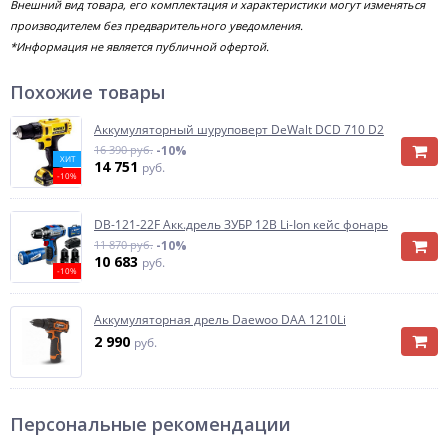
Внешний вид товара, его комплектация и характеристики могут изменяться
производителем без предварительного уведомления.
*Информация не является публичной офертой.
Похожие товары
Аккумуляторный шуруповерт DeWalt DCD 710 D2
16 390 руб.
-10%
ХИТ
14 751
руб.
-10%
DB-121-22F Акк.дрель ЗУБР 12В Li-Ion кейс фонарь
11 870 руб.
-10%
10 683
руб.
-10%
Аккумуляторная дрель Daewoo DAA 1210Li
2 990
руб.
Персональные рекомендации