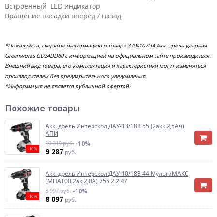
Встроенный LED индикатор
Вращение насадки вперед / назад
*Пожалуйста, сверяйте информацию о товаре 3704107UA Акк. дрель ударная
Greenworks GD24DD60 с информацией на официальном сайте производителя.
Внешний вид товара, его комплектация и характеристики могут изменяться
производителем без предварительного уведомления.
*Информация не является публичной офертой.
Похожие товары
Акк. дрель Интерскол ДАУ-13/18В 55 (2акк.2,5Ач)
АПИ
10 319 руб.
-10%
-10%
9 287
руб.
Акк. дрель Интерскол ДАУ-10/18В 44 МультиМАКС
(МПА100,2ак,2,0А) 755.2.2.47
8 997 руб.
-10%
-10%
8 097
руб.