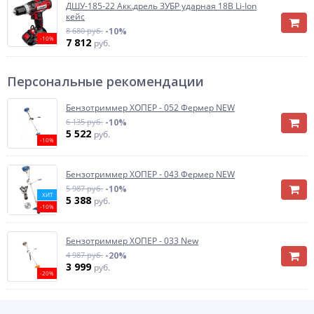
ДШУ-185-22 Акк.дрель ЗУБР ударная 18В Li-Ion
кейс
8 680 руб.
-10%
-10%
7 812
руб.
Персональные рекомендации
Бензотриммер ХОПЕР - 052 Фермер NEW
6 135 руб.
-10%
5 522
руб.
-10%
Бензотриммер ХОПЕР - 043 Фермер NEW
5 987 руб.
-10%
ХИТ
5 388
руб.
-10%
Бензотриммер ХОПЕР - 033 New
4 987 руб.
-20%
3 999
руб.
-20%