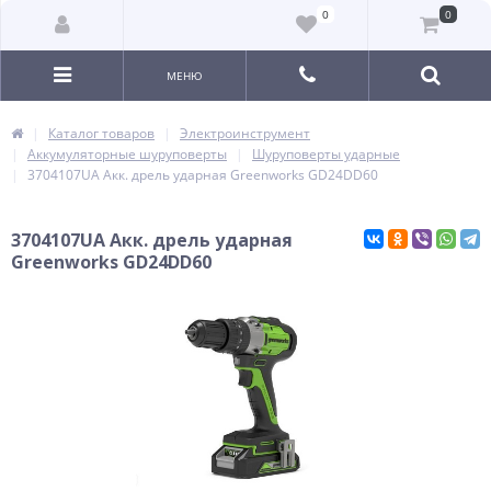
0
0
МЕНЮ
Каталог товаров
Электроинструмент
Аккумуляторные шуруповерты
Шуруповерты ударные
3704107UA Акк. дрель ударная Greenworks GD24DD60
3704107UA Акк. дрель ударная
Greenworks GD24DD60