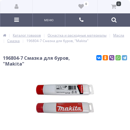
0
0
МЕНЮ
Каталог товаров
Оснастка и расходные материалы
Масла
Смазка
196804-7 Смазка для буров, "Makita"
196804-7 Смазка для буров,
"Makita"