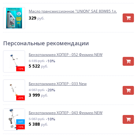
Масло трансмиссионное "UNION" SAE 80W85 1л.
329
руб.
Персональные рекомендации
Бензотриммер ХОПЕР - 052 Фермер NEW
6 135 руб.
-10%
5 522
руб.
-10%
Бензотриммер ХОПЕР - 033 New
4 987 руб.
-20%
3 999
руб.
-20%
Бензотриммер ХОПЕР - 043 Фермер NEW
5 987 руб.
-10%
ХИТ
5 388
руб.
-10%