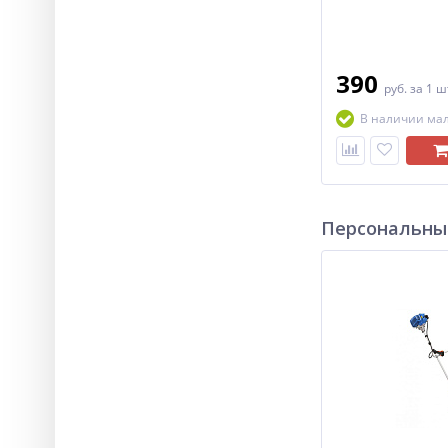
390
руб.
за 1 ш
В наличии ма
Персональны