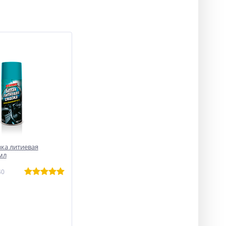
ка литиевая
мл
40