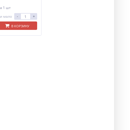
а 1 шт
-
+
и мало
В КОРЗИНУ