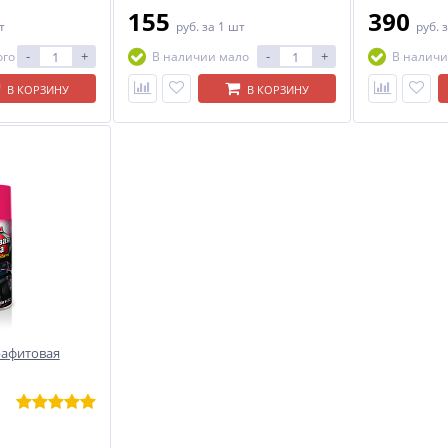
155
390
т
руб.
за 1 шт
руб.
з
-
+
-
+
ого
В наличии мало
В наличи
В КОРЗИНУ
В КОРЗИНУ
рафитовая