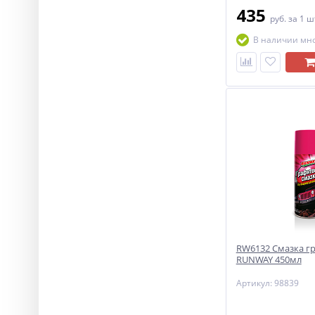
435
руб.
за 1 ш
В наличии мн
RW6132 Смазка г
RUNWAY 450мл
Артикул: 98839