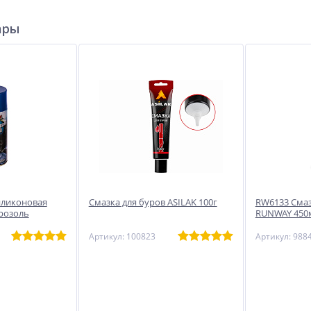
ары
иликоновая
Смазка для буров ASILAK 100г
RW6133 Смаз
розоль
RUNWAY 450
Артикул: 100823
Артикул: 988