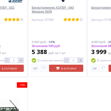
ПЕР - 052
Бензотриммер ХОПЕР - 043
Бензотримме
Фермер NEW
Артикул: 87490
Артикул: 874
5 987 руб.
-10%
4 987 руб.
-2
.
Экономия 599 руб.
Экономия 98
5 388
3 999
 1 шт
руб.
за 1 шт
р
-
+
-
+
ого
В наличии много
В наличи
В КОРЗИНУ
В КОРЗИНУ
-10%