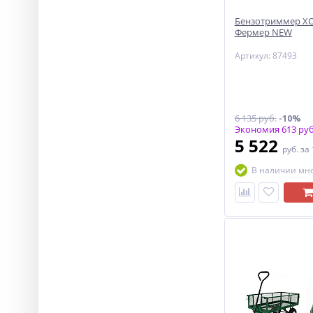
Бензотриммер ХО
Фермер NEW
Артикул: 87493
6 135 руб.
-10%
Экономия 613 руб
5 522
руб.
за
В наличии мн