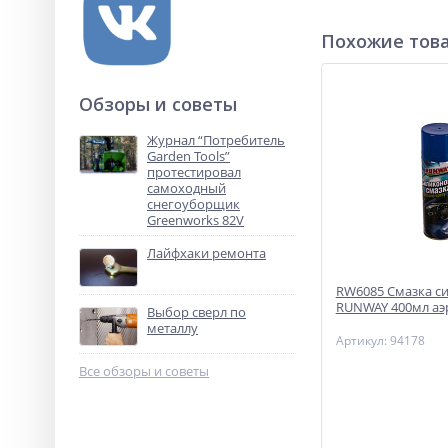
Похожие тов
Обзоры и советы
Журнал “Потребитель
Garden Tools”
протестировал
самоходный
снегоуборщик
Greenworks 82V
Лайфхаки ремонта
RW6085 Смазка с
RUNWAY 400мл аэ
Выбор сверл по
металлу
Артикул: 94178
Все обзоры и советы