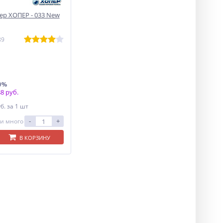
р ХОПЕР - 033 New
89
0%
8 руб.
уб.
за 1 шт
-
+
и много
В КОРЗИНУ