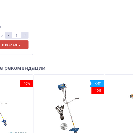
т
-
+
ло
В КОРЗИНУ
е рекомендации
-10%
ХИТ
-10%