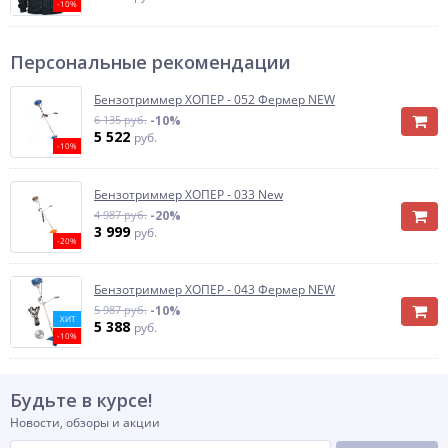
-10%
Персональные рекомендации
Бензотриммер ХОПЕР - 052 Фермер NEW
6 135 руб.
-10%
5 522
руб.
-10%
Бензотриммер ХОПЕР - 033 New
4 987 руб.
-20%
3 999
руб.
-20%
Бензотриммер ХОПЕР - 043 Фермер NEW
5 987 руб.
-10%
ХИТ
5 388
руб.
-10%
Будьте в курсе!
Новости, обзоры и акции