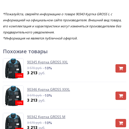
*Пожалуйста, сверяйте информацию о товаре 90343 Куртка GROSS L с
информацией на официальном сайте производителя. Внешний вид товара,
его комплектация и характеристики могут изменяться производителем без
предварительного уведомления.
*Информация не является публичной офертой.
Похожие товары
90345 Куртка GROSS XXL
3 570 руб.
-10%
3 213
руб.
-10%
90346 Куртка GROSS XXXL
3 570 руб.
-10%
3 213
руб.
-10%
90342 Куртка GROSS M
3 570 руб.
-10%
3 213
руб.