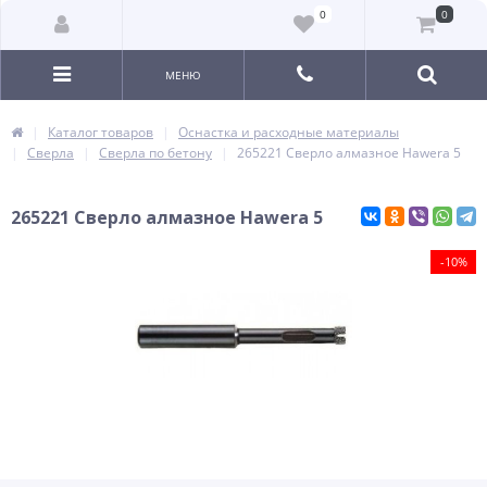
0
0
МЕНЮ
Каталог товаров
Оснастка и расходные материалы
Сверла
Сверла по бетону
265221 Сверло алмазное Hawera 5
265221 Сверло алмазное Hawera 5
-10%