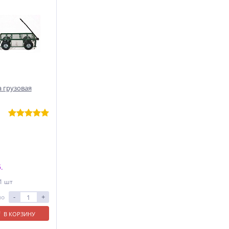
 грузовая
.
 1 шт
-
+
ло
В КОРЗИНУ