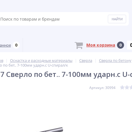
0
Моя корзина
0
анное
ов
Оснастка и расходные материалы
Сверла
Сверла по бетону
о по бет.. 7-100мм ударн.с U-спирал/к
7 Cверло по бет.. 7-100мм ударн.с U
Артикул: 30994