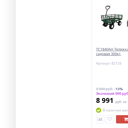
ТС1840АН Тележка
садовая 300кг.
Артикул: 82133
9 990 руб.
-10%
Экономия 999 руб
8 991
руб.
за
В наличии ма