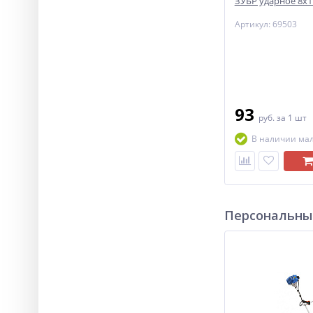
ЗУБР ударное 8х
Артикул: 69503
93
руб.
за 1 шт
В наличии ма
Персональны