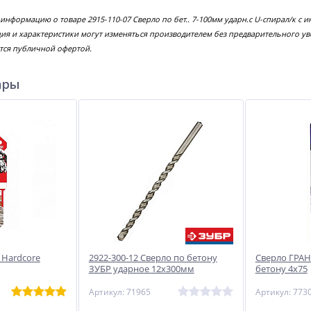
 информацию о товаре 2915-110-07 Cверло по бет.. 7-100мм ударн.с U-спирал/к 
ция и характеристики могут изменяться производителем без предварительного у
тся публичной офертой.
ары
 Hardcore
2922-300-12 Cверло по бетону
Сверло ГРАН
ЗУБР ударное 12х300мм
бетону 4х75
Артикул: 71965
Артикул: 773