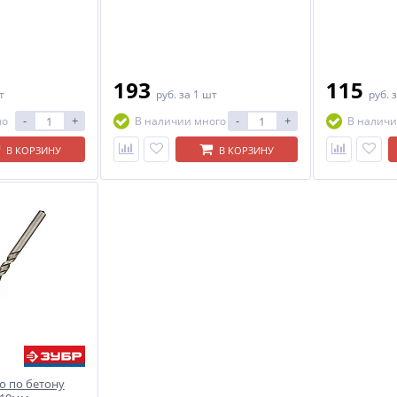
193
115
т
руб.
за 1 шт
руб.
з
-
+
-
+
ло
В наличии много
В наличи
В КОРЗИНУ
В КОРЗИНУ
о по бетону