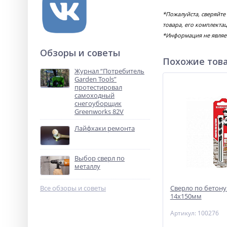
*Пожалуйста, сверяйте
товара, его комплекта
*Информация не являе
Обзоры и советы
Похожие тов
Журнал “Потребитель
Garden Tools”
протестировал
самоходный
снегоуборщик
Greenworks 82V
Лайфхаки ремонта
Выбор сверл по
металлу
Все обзоры и советы
Сверло по бетону
14х150мм
Артикул: 100276