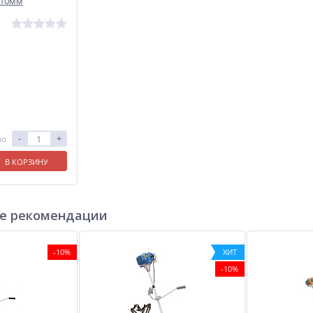
110мм
-
+
ло
В КОРЗИНУ
е рекомендации
-10%
ХИТ
-10%