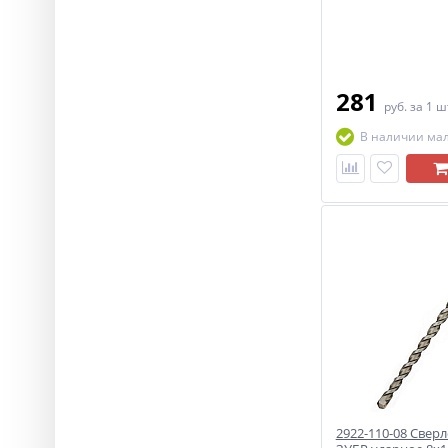
281
руб.
за 1 ш
В наличии ма
2922-110-08 Cверл