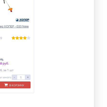
р ХОПЕР - 033 New
89
0%
8 руб.
уб.
за 1 шт
-
+
и много
В КОРЗИНУ