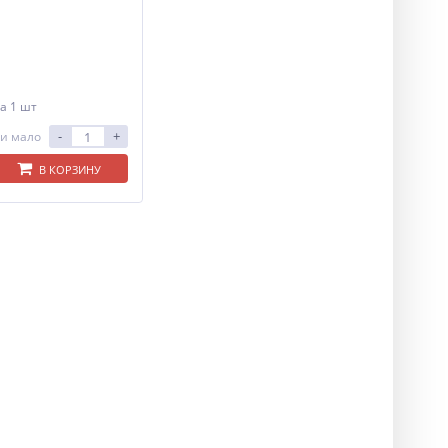
а 1 шт
-
+
и мало
В КОРЗИНУ