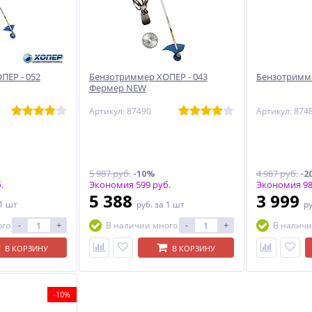
ПЕР - 052
Бензотриммер ХОПЕР - 043
Бензотримме
Фермер NEW
Артикул: 87490
Артикул: 874
5 987 руб.
-10%
4 987 руб.
-2
.
Экономия 599 руб.
Экономия 98
5 388
3 999
 1 шт
руб.
за 1 шт
р
-
+
-
+
ого
В наличии много
В наличи
В КОРЗИНУ
В КОРЗИНУ
-10%