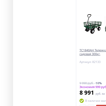
ТС1840АН Тележка
садовая 300кг.
Артикул: 82133
9 990 руб.
-10%
Экономия 999 руб
8 991
руб.
за
В наличии ма