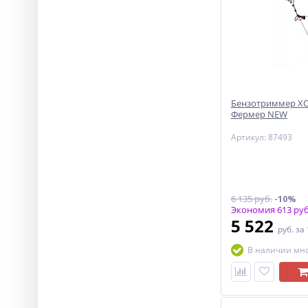
Бензотриммер ХО
Фермер NEW
Артикул: 87493
6 135 руб.
-10%
Экономия 613 руб
5 522
руб.
за
В наличии мн