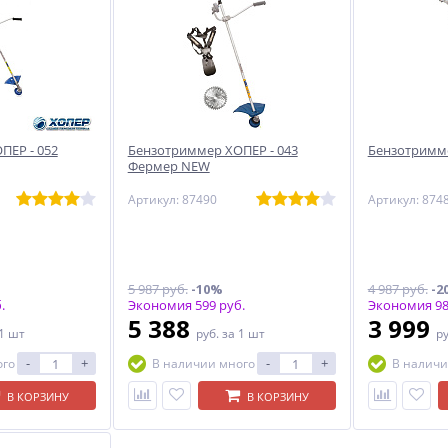
ПЕР - 052
Бензотриммер ХОПЕР - 043
Бензотримме
Фермер NEW
Артикул: 87490
Артикул: 874
5 987 руб.
-10%
4 987 руб.
-2
.
Экономия 599 руб.
Экономия 98
5 388
3 999
 1 шт
руб.
за 1 шт
р
-
+
-
+
ого
В наличии много
В наличи
В КОРЗИНУ
В КОРЗИНУ