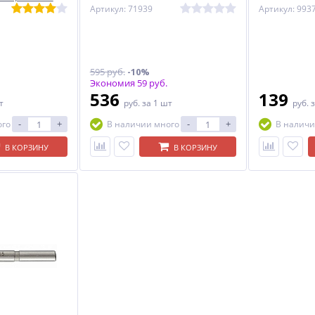
Артикул: 71939
Артикул: 993
595 руб.
-10%
Экономия 59 руб.
536
139
т
руб.
за 1 шт
руб.
з
-
+
-
+
ого
В наличии много
В наличи
В КОРЗИНУ
В КОРЗИНУ