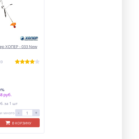
р ХОПЕР - 033 New
89
0%
8 руб.
уб.
за 1 шт
-
+
и много
В КОРЗИНУ