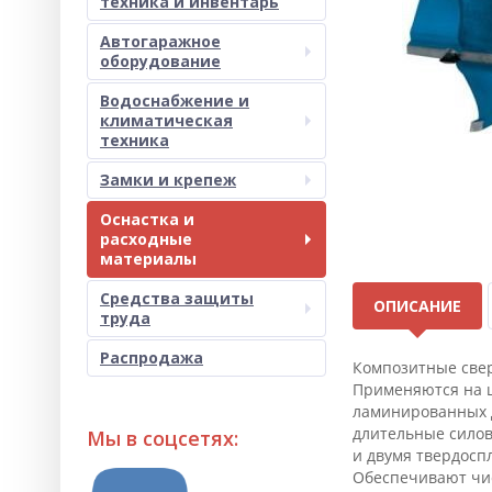
техника и инвентарь
Автогаражное
оборудование
Водоснабжение и
климатическая
техника
Замки и крепеж
Оснастка и
расходные
материалы
Средства защиты
ОПИСАНИЕ
труда
Распродажа
Композитные свер
Применяются на ш
ламинированных Д
длительные сило
Мы в соцсетях:
и двумя твердосп
Обеспечивают чис