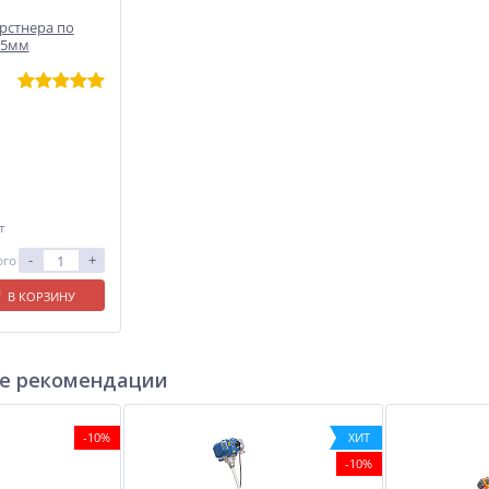
рстнера по
15мм
т
-
+
ого
В КОРЗИНУ
е рекомендации
-10%
ХИТ
-10%