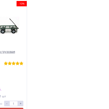
-10%
 грузовая
.
 1 шт
-
+
ло