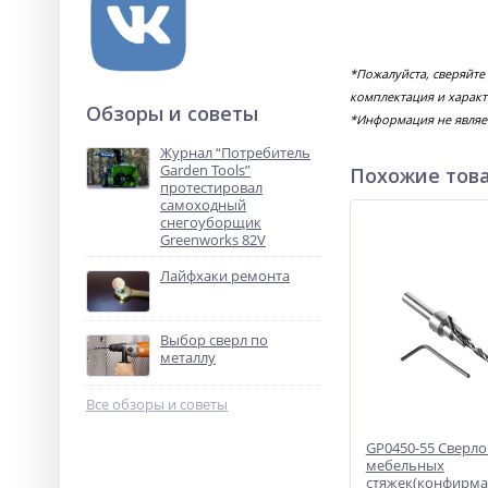
*Пожалуйста, сверяйте
комплектация и характ
Обзоры и советы
*Информация не являе
Журнал “Потребитель
Garden Tools”
Похожие тов
протестировал
самоходный
снегоуборщик
Greenworks 82V
Лайфхаки ремонта
Выбор сверл по
металлу
Все обзоры и советы
GP0450-55 Сверло
мебельных
стяжек(конфирма