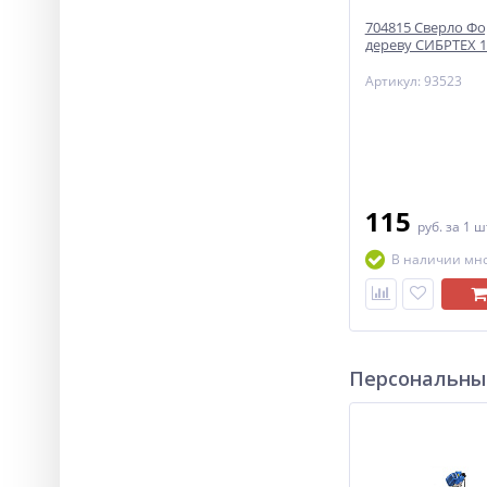
704815 Сверло Фо
дереву СИБРТЕХ 
Артикул: 93523
115
руб.
за 1 ш
В наличии мн
Персональны