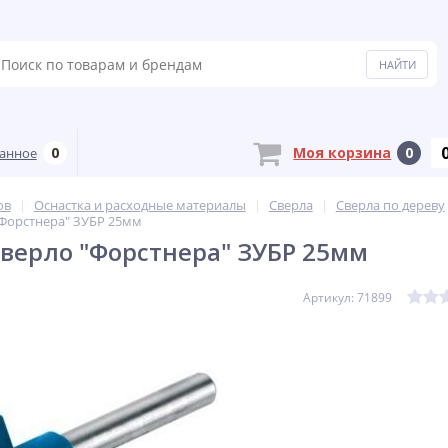
0
Моя корзина
0
анное
ов
Оснастка и расходные материалы
Сверла
Сверла по дереву
"Форстнера" ЗУБР 25мм
Сверло "Форстнера" ЗУБР 25мм
Артикул: 71899