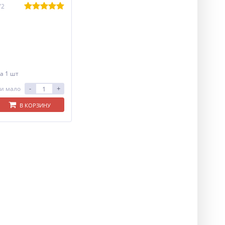
72
а 1 шт
-
+
и мало
В КОРЗИНУ