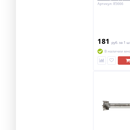
Артикул: 85666
181
руб.
за 1 ш
В наличии мн