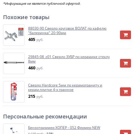
*Информация не является публичной офертой.
Похожие товары
88030-90 Сверло круговое ВОЛАТ по кафелю
"балеринка" 20-90мм
405
руб.
29845-08_z01 Сверло ЗУБР по керамике стеклу
8мм
460
руб.
Сверло Hardcore 5мм по керамограниту и
керам.плитке 4-х гранное
215
руб.
Персональные рекомендации
Бензотриммер ХОПЕР - 052 Фермер NEW
6 135 руб.
-10%