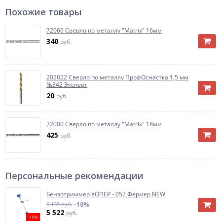
Похожие товары
72060 Сверло по металлу "Matrix" 16мм
340
руб.
202022 Сверло по металлу ПрофОснастка 1,5 мм
№342 Эксперт
20
руб.
72080 Сверло по металлу "Matrix" 18мм
425
руб.
Персональные рекомендации
Бензотриммер ХОПЕР - 052 Фермер NEW
6 135 руб.
-10%
5 522
руб.
-10%