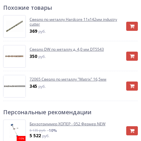
Похожие товары
Сверло по металлу Hardcore 11х142мм industry
cutter
369
руб.
Сверло DW по металлу д. 4,0 мм DT5543
350
руб.
72065 Сверло по металлу "Matrix" 16,5мм
345
руб.
Персональные рекомендации
Бензотриммер ХОПЕР - 052 Фермер NEW
6 135 руб.
-10%
5 522
руб.
-10%