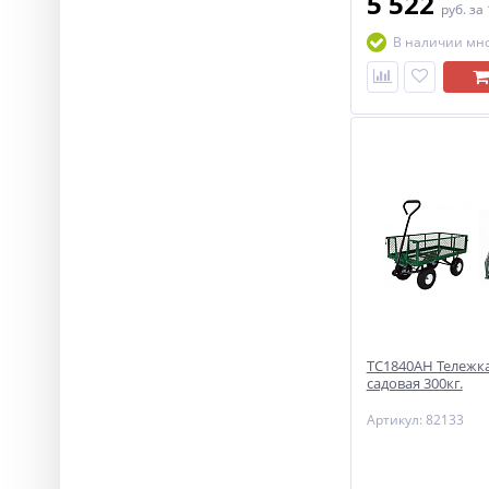
5 522
руб.
за
В наличии мн
ТС1840АН Тележка
садовая 300кг.
Артикул: 82133