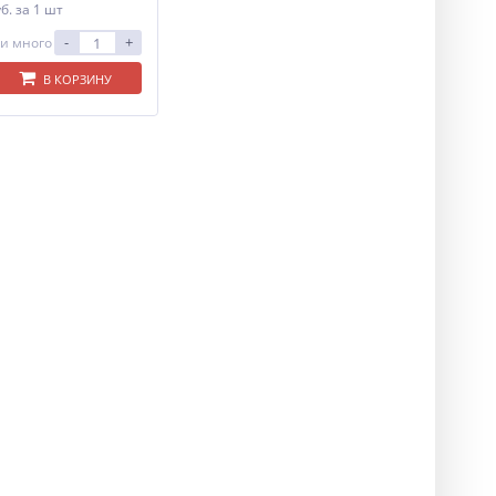
уб.
за 1 шт
-
+
и много
В КОРЗИНУ