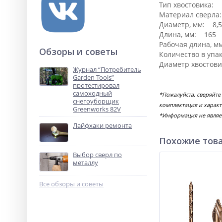
Тип хвостовика:
Материал сверла
Диаметр, мм: 8,5
Длина, мм: 165
Рабочая длина, м
Обзоры и советы
Количество в упа
Диаметр хвостови
Журнал “Потребитель
Garden Tools”
протестировал
самоходный
*Пожалуйста, сверяйте
снегоуборщик
комплектация и характ
Greenworks 82V
*Информация не являе
Лайфхаки ремонта
Похожие тов
Выбор сверл по
металлу
Все обзоры и советы