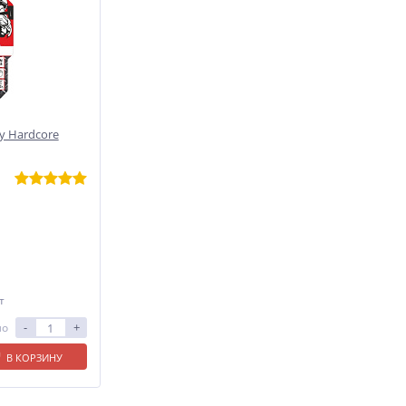
у Hardcore
т
-
+
ло
В КОРЗИНУ