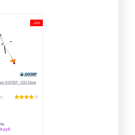
-20%
р ХОПЕР - 033 New
89
0%
8 руб.