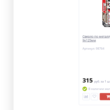
Сверло по металл
9х125мм
Артикул: 98764
315
руб.
за 1 ш
В наличии ма