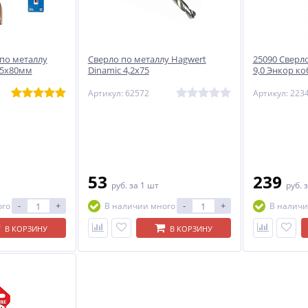
 по металлу
Сверло по металлу Hagwert
25090 Сверл
.5х80мм
Dinamic 4,2х75
9,0 Энкор ко
Артикул: 62572
Артикул: 223
53
239
руб.
за 1 шт
руб.
з
-
+
-
+
ого
В наличии много
В наличи
В КОРЗИНУ
В КОРЗИНУ