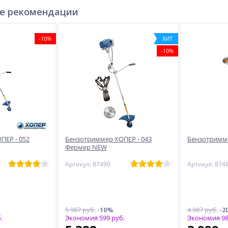
е рекомендации
-10%
ХИТ
-10%
ПЕР - 052
Бензотриммер ХОПЕР - 043
Бензотримме
Фермер NEW
Артикул: 87490
Артикул: 874
5 987 руб.
-10%
4 987 руб.
-2
.
Экономия 599 руб.
Экономия 98