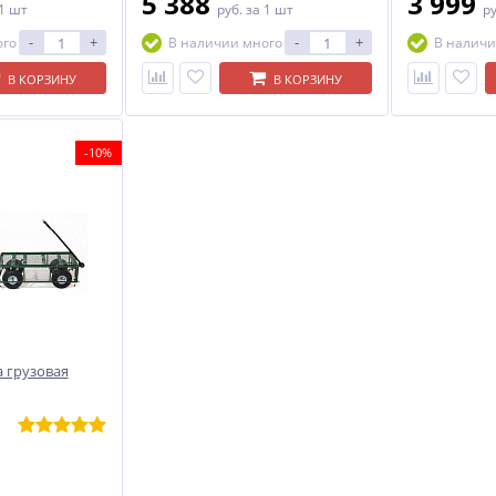
5 388
3 999
 1 шт
руб.
за 1 шт
р
-
+
-
+
ого
В наличии много
В наличи
В КОРЗИНУ
В КОРЗИНУ
-10%
 грузовая