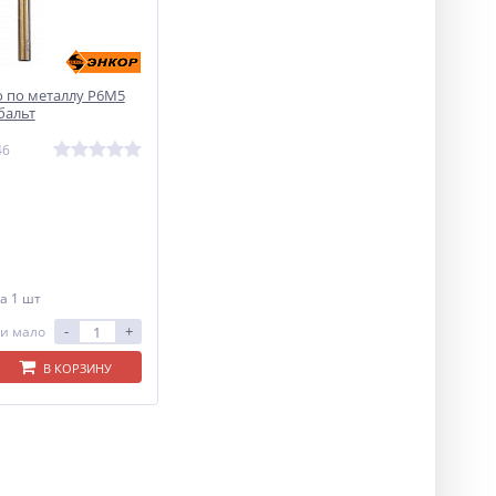
о по металлу Р6М5
бальт
46
а 1 шт
-
+
и мало
В КОРЗИНУ