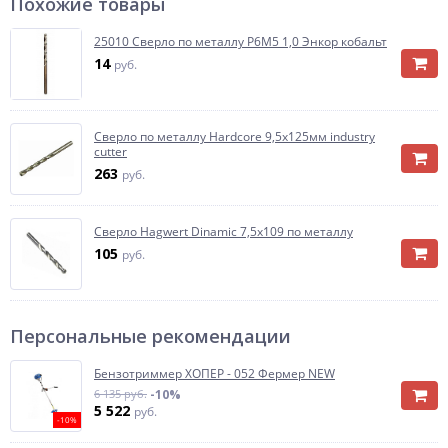
Похожие товары
25010 Сверло по металлу Р6М5 1,0 Энкор кобальт
14
руб.
Сверло по металлу Hardcore 9,5х125мм industry
cutter
263
руб.
Сверло Hagwert Dinamic 7,5х109 по металлу
105
руб.
Персональные рекомендации
Бензотриммер ХОПЕР - 052 Фермер NEW
6 135 руб.
-10%
5 522
руб.
-10%