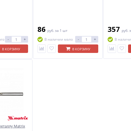
86
357
руб.
за 1 шт
руб.
з
-
+
-
+
ого
В наличии мало
В наличи
В КОРЗИНУ
В КОРЗИНУ
еталлу Matrix