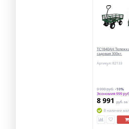
ТС1840АН Тележка
садовая 300кг.
Артикул: 82133
9 990 руб.
-10%
Экономия 999 руб
8 991
руб.
за
В наличии ма