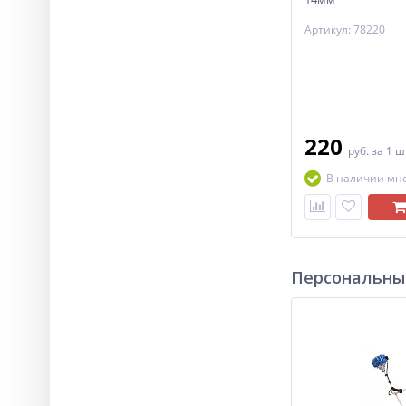
Артикул: 78220
220
руб.
за 1 ш
В наличии мн
Персональны