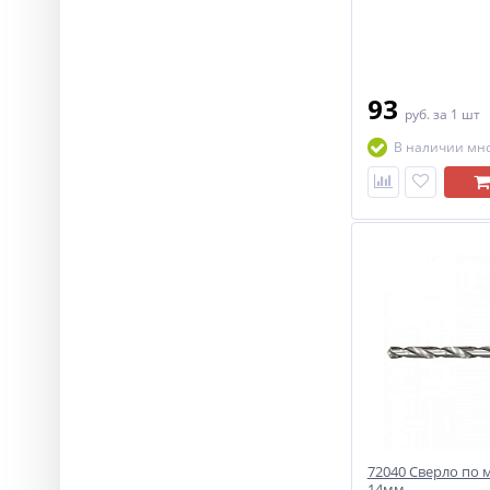
93
руб.
за 1 шт
В наличии мн
72040 Сверло по м
14мм