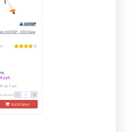
р ХОПЕР - 033 New
89
0%
8 руб.
уб.
за 1 шт
-
+
и много
В КОРЗИНУ