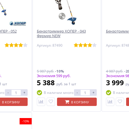
ПЕР - 052
Бензотриммер ХОПЕР - 043
Бензотримме
Фермер NEW
Артикул: 87490
Артикул: 874
5 987 руб.
-10%
4 987 руб.
-2
.
Экономия 599 руб.
Экономия 98
5 388
3 999
 1 шт
руб.
за 1 шт
р
-
+
-
+
ого
В наличии много
В наличи
В КОРЗИНУ
В КОРЗИНУ
-10%