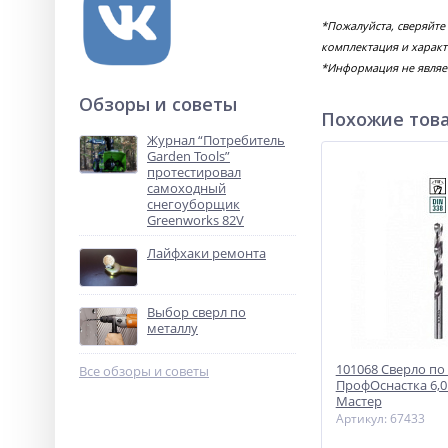
*Пожалуйста, сверяйте
комплектация и характ
*Информация не являе
Обзоры и советы
Похожие тов
Журнал “Потребитель
Garden Tools”
протестировал
самоходный
снегоуборщик
Greenworks 82V
Лайфхаки ремонта
Выбор сверл по
металлу
101068 Сверло по
Все обзоры и советы
ПрофОснастка 6,
Мастер
Артикул: 67433