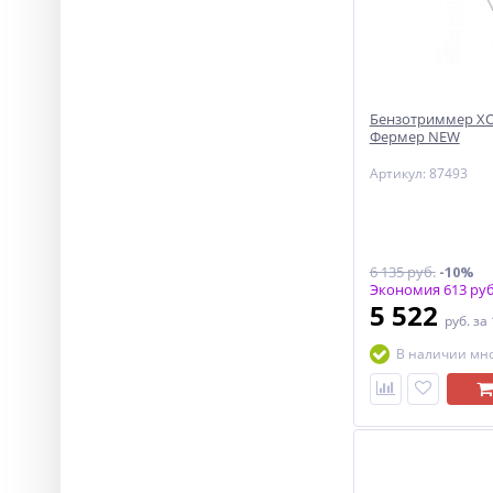
Бензотриммер ХО
Фермер NEW
Артикул: 87493
6 135 руб.
-10%
Экономия 613 руб
5 522
руб.
за
В наличии мн