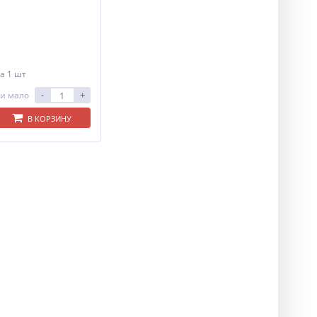
а 1 шт
-
+
и мало
В КОРЗИНУ