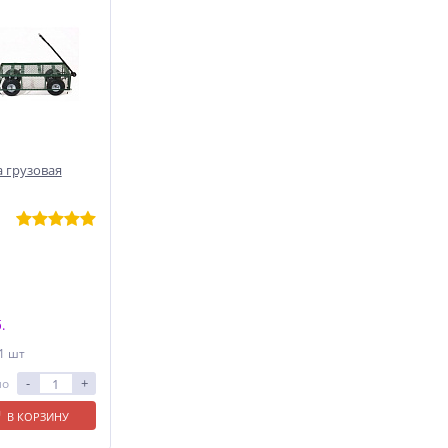
 грузовая
.
 1 шт
-
+
ло
В КОРЗИНУ