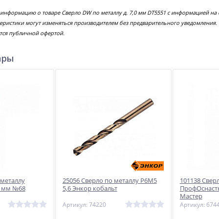
 информацию о товаре Сверло DW по металлу д. 7,0 мм DT5551 с информацией на
еристики могут изменяться производителем без предварительного уведомления.
тся публичной офертой.
ары
 металлу
25056 Сверло по металлу Р6М5
101138 Свер
0 мм №68
5,6 Энкор кобальт
ПрофОснастк
Мастер
Артикул: 74220
Артикул: 674