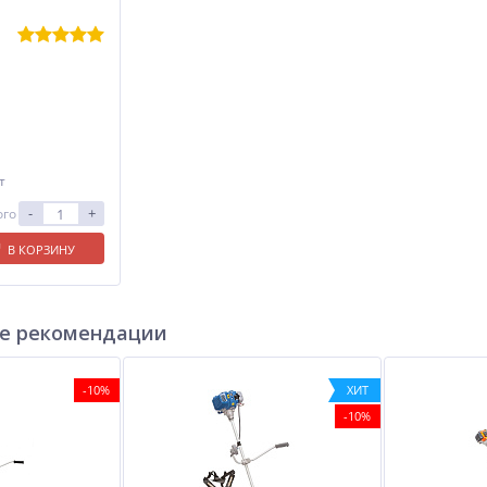
т
-
+
ого
В КОРЗИНУ
е рекомендации
-10%
ХИТ
-10%