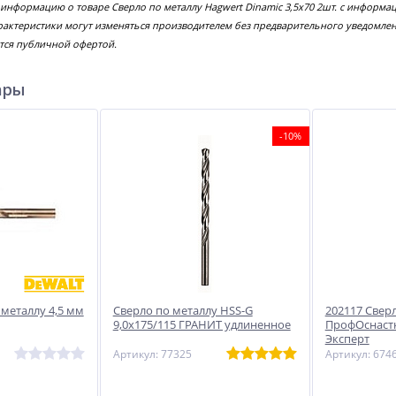
 информацию о товаре Сверло по металлу Hagwert Dinamic 3,5х70 2шт. с информа
рактеристики могут изменяться производителем без предварительного уведомлен
тся публичной офертой.
ары
-10%
 металлу 4,5 мм
Сверло по металлу HSS-G
202117 Свер
9,0х175/115 ГРАНИТ удлиненное
ПрофОснастк
Эксперт
Артикул: 77325
Артикул: 674