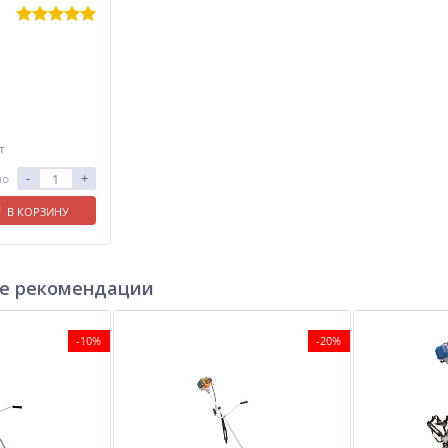
т
-
+
ло
В КОРЗИНУ
е рекомендации
-10%
-20%