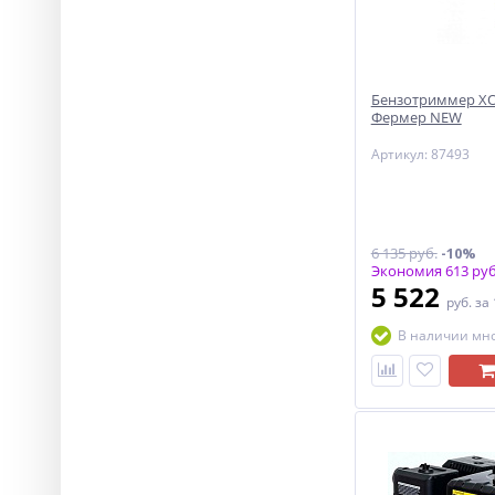
Бензотриммер ХО
Фермер NEW
Артикул: 87493
6 135 руб.
-10%
Экономия 613 руб
5 522
руб.
за
В наличии мн