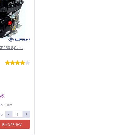
230 8,0 л.с.
уб.
за 1 шт
-
+
ло
В КОРЗИНУ