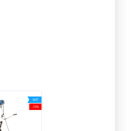
ХИТ
-10%