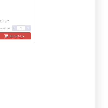
а 1 шт
-
+
и мало
В КОРЗИНУ