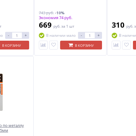
743 руб.
-10%
Экономия 74 руб.
669
310
т
руб.
за 1 шт
руб.
з
-
+
-
+
ло
В наличии мало
В наличи
В КОРЗИНУ
В КОРЗИНУ
о по металлу
,5мм