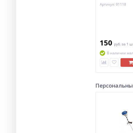
Артикул: 91118
150
руб.
за 1 ш
В наличии ма
Персональны