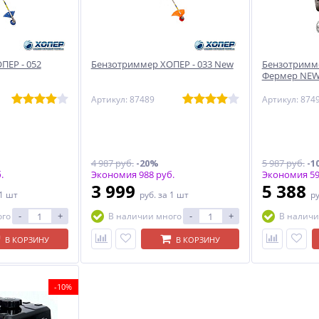
ПЕР - 052
Бензотриммер ХОПЕР - 033 New
Бензотримме
Фермер NE
Артикул: 87489
Артикул: 874
4 987 руб.
-20%
5 987 руб.
-1
.
Экономия 988 руб.
Экономия 59
3 999
5 388
 1 шт
руб.
за 1 шт
р
-
+
-
+
ого
В наличии много
В наличи
В КОРЗИНУ
В КОРЗИНУ
-10%