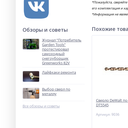
*Пожалуйста, сверяйте
его комплектация и ха
*Информация не являе
Похожие тов
Обзоры и советы
Журнал “Потребитель
Garden Tools”
протестировал
самоходный
снегоуборщик
Greenworks 82V
Лайфхаки ремонта
Выбор сверл по
металлу
Сверло DeWalt по
DT5545
Все обзоры и советы
Артикул: 9036