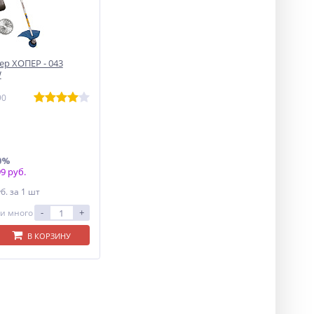
р ХОПЕР - 043
W
90
0%
9 руб.
уб.
за 1 шт
-
+
и много
В КОРЗИНУ