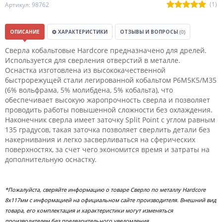
(1)
Артикул: 98762
ОПИСАНИЕ
ХАРАКТЕРИСТИКИ
ОТЗЫВЫ И ВОПРОСЫ
(0)
Сверла кобальтовые Hardcore предназначено для дрелей.
Используется для сверления отверстий в металле.
Оснастка изготовлена из высококачественной
быстрорежущей стали легированной кобальтом Р6М5К5/М35
(6% вольфрама, 5% молибдена, 5% кобальта), что
обеспечивает высокую жаропрочность сверла и позволяет
проводить работы повышенной сложности без охлаждения.
Наконечник сверла имеет заточку Split Point с углом равным
135 градусов, такая заточка позволяет сверлить детали без
накернивания и легко засверливаться на сферических
поверхностях, за счет чего экономится время и затраты на
дополнительную оснастку.
*Пожалуйста, сверяйте информацию о товаре Сверло по металлу Hardcore
8х117мм с информацией на официальном сайте производителя. Внешний вид
товара, его комплектация и характеристики могут изменяться
производителем без предварительного уведомления.