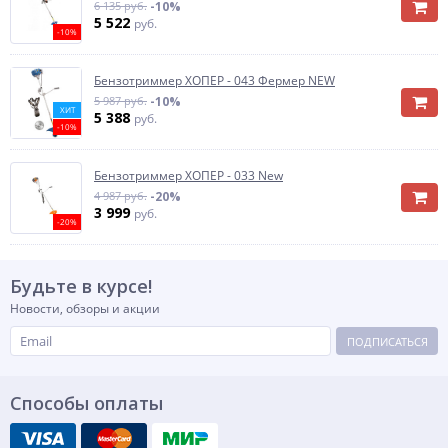
6 135 руб.
-10%
5 522
руб.
-10%
Бензотриммер ХОПЕР - 043 Фермер NEW
5 987 руб.
-10%
ХИТ
5 388
руб.
-10%
Бензотриммер ХОПЕР - 033 New
4 987 руб.
-20%
3 999
руб.
-20%
Будьте в курсе!
Новости, обзоры и акции
ПОДПИСАТЬСЯ
Способы оплаты