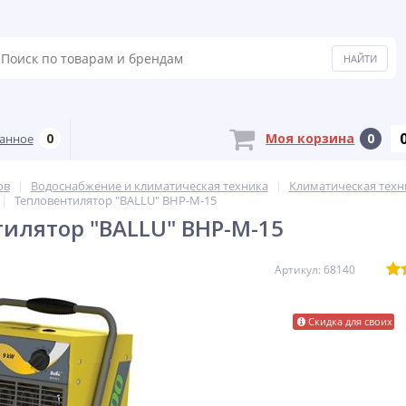
0
Моя корзина
0
анное
ов
Водоснабжение и климатическая техника
Климатическая техн
Тепловентилятор "BALLU" BHP-М-15
илятор "BALLU" BHP-М-15
Артикул: 68140
Скидка для своих