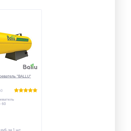
реватель "BALLU"
50
реватель
 60
0
руб.
за 1 шт