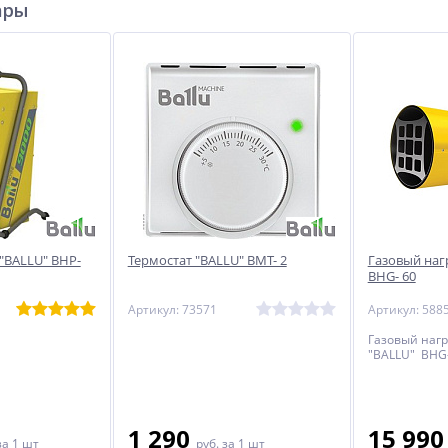
ары
"BALLU" BHP-
Термостат "BALLU" BMT- 2
Газовый наг
BHG- 60
Артикул: 73571
Артикул: 588
Газовый наг
"BALLU" BHG-
1 290
15 99
за 1 шт
руб.
за 1 шт