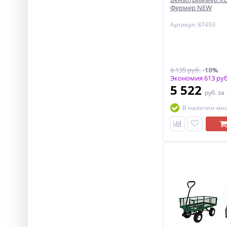
Фермер NEW
Артикул: 87493
6 135 руб.
-10%
Экономия 613 руб
5 522
руб.
за
В наличии мн