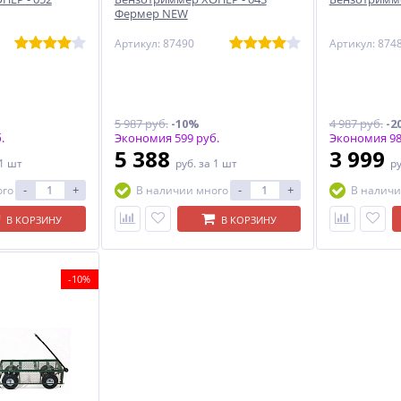
Фермер NEW
Артикул: 87490
Артикул: 874
5 987 руб.
-10%
4 987 руб.
-2
.
Экономия 599 руб.
Экономия 98
5 388
3 999
 1 шт
руб.
за 1 шт
р
-
+
-
+
ого
В наличии много
В наличи
В КОРЗИНУ
В КОРЗИНУ
-10%