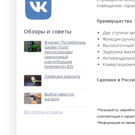
помещения, гараж
Преимущества
Обзоры и советы
Две ступени м
Функция ручног
Журнал “Потребитель
Высокоточный 
Garden Tools”
Задержка выклю
протестировал
самоходный
Антивандально
снегоуборщик
Коммутационный
Greenworks 82V
Лайфхаки ремонта
Сделано в Росс
Выбор сверл по
металлу
*Пожалуйста, сверяйте
Все обзоры и советы
комплектация и характ
*Информация не являе