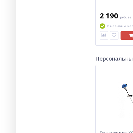
2 190
руб.
за
В наличии ма
Персональны
Бензотриммер ХО