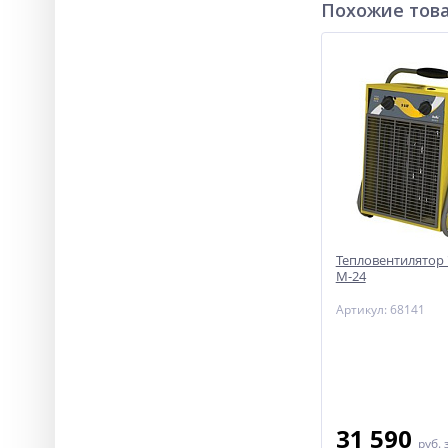
Похожие тов
Тепловентилятор 
М-24
Артикул: 68141
31 590
руб.