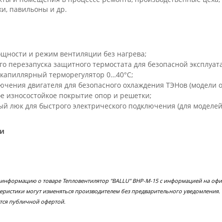
и, павильоны и др.
ощности и режим вентиляции без нагрева;
о перезапуска защитного термостата для безопасной эксплуат
капиллярный терморегулятор 0…40°С;
чения двигателя для безопасного охлаждения ТЭНов (модели от
е износостойкое покрытие опор и решетки;
 люк для быстрого электрического подключения (для моделей о
ии
 информацию о товаре Тепловентилятор "BALLU" BHP-М-15 с информацией на офи
еристики могут изменяться производителем без предварительного уведомления.
тся публичной офертой.