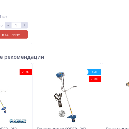
 1 шт
-
+
ло
В КОРЗИНУ
е рекомендации
-10%
ХИТ
-10%
ПЕР - 052
Бензотриммер ХОПЕР - 043
Бензотримме