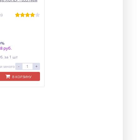
89
0%
8 руб.
уб.
за 1 шт
-
+
и много
В КОРЗИНУ