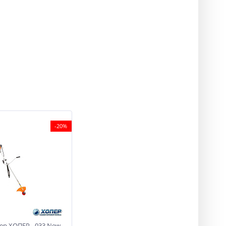
-20%
р ХОПЕР - 033 New