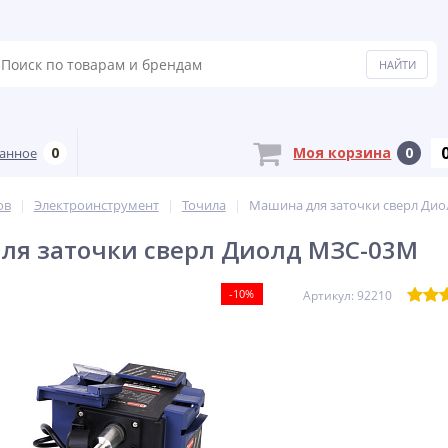
0
Моя корзина
0
анное
ов
Электроинструмент
Точила
Машина для заточки сверл Ди
ля заточки сверл Диолд МЗС-03М
-10%
Артикул: 92210