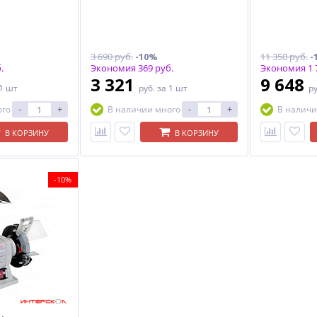
3 690 руб.
-10%
11 350 руб.
-
.
Экономия 369 руб.
Экономия 1 7
3 321
9 648
 1 шт
руб.
за 1 шт
р
-
+
-
+
ого
В наличии много
В наличи
В КОРЗИНУ
В КОРЗИНУ
-10%