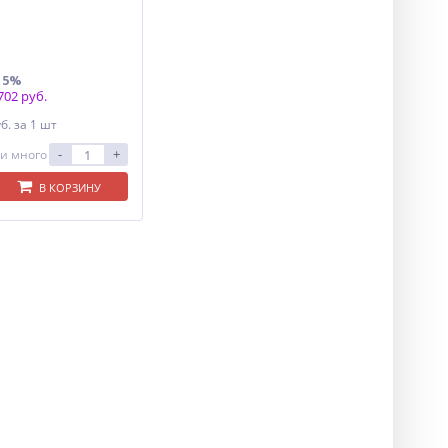
15%
02 руб.
уб.
за 1 шт
-
+
и много
В КОРЗИНУ