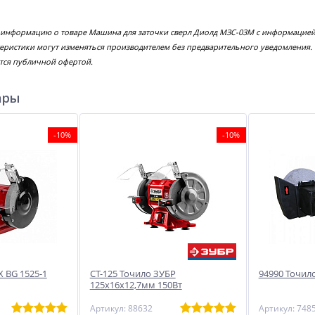
 информацию о товаре Машина для заточки сверл Диолд МЗС-03М с информацией 
еристики могут изменяться производителем без предварительного уведомления.
тся публичной офертой.
ары
-10%
-10%
 BG 1525-1
СТ-125 Точило ЗУБР
94990 Точило
125х16х12,7мм 150Вт
Артикул: 88632
Артикул: 748