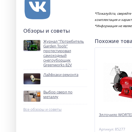
*Пожалуйста, сверяйте
комплектация и характ
*Информация не являе
Обзоры и советы
Похожие тов
Журнал “Потребитель
Garden Tools”
протестировал
самоходный
снегоуборщик
Greenworks 82V
Лайфхаки ремонта
Выбор сверл по
металлу
Все обзоры и советы
Эл.точило WORTEX
Артикул: 85277