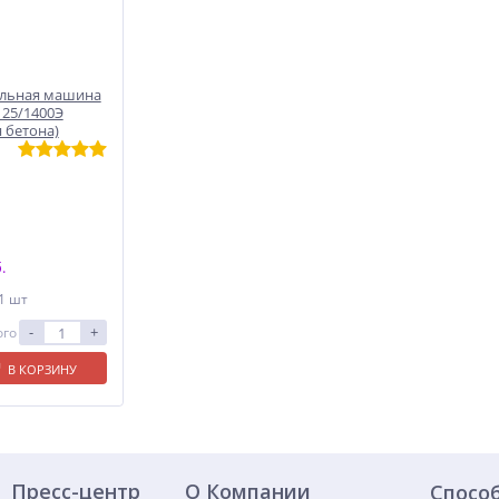
альная машина
25/1400Э
 бетона)
.
 1 шт
-
+
ого
В КОРЗИНУ
Пресс-центр
О Компании
Спосо