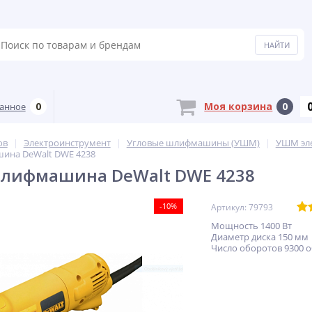
0
Моя корзина
0
анное
ов
Электроинструмент
Угловые шлифмашины (УШМ)
УШМ эл
ина DeWalt DWE 4238
шлифмашина DeWalt DWE 4238
-10%
Артикул: 79793
Мощность 1400 Вт
Диаметр диска 150 мм
Число оборотов 9300 