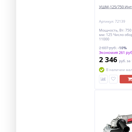
УШМ-125/750 Инт
Артикул: 72139
Мощность, Вт: 750
мм: 125 Число обо
11000
2 607 руб.
-10%
Экономия 261 руб
2 346
руб.
за
В наличии ма