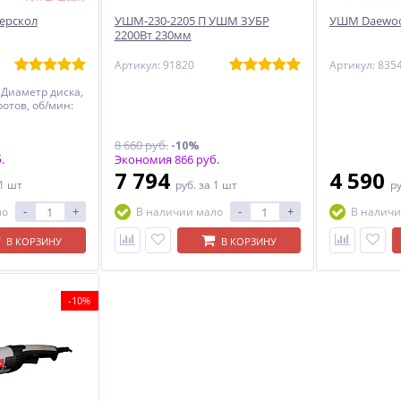
ерскол
УШМ-230-2205 П УШМ ЗУБР
УШМ Daewoo
2200Вт 230мм
Артикул: 91820
Артикул: 835
 Диаметр диска,
ротов, об/мин:
8 660 руб.
-10%
.
Экономия 866 руб.
7 794
4 590
 1 шт
руб.
за 1 шт
р
-
+
-
+
ло
В наличии мало
В наличи
В КОРЗИНУ
В КОРЗИНУ
-10%