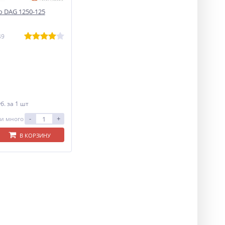
 DAG 1250-125
49
уб.
за 1 шт
-
+
и много
В КОРЗИНУ