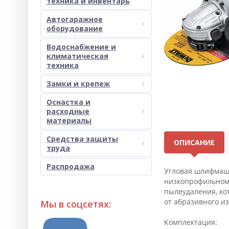
техника и инвентарь
Автогаражное
оборудование
Водоснабжение и
климатическая
техника
Замки и крепеж
Оснастка и
расходные
материалы
Средства защиты
ОПИСАНИЕ
труда
Распродажа
Угловая шлифмаш
низкопрофильному
пылеудаления, ко
от абразивного и
Мы в соцсетях:
Комплектация: