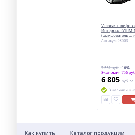
Угловая шлифов
Интерскол УШМ-1
(шлифователь для
Артикул: 98503
7 561 руб.
-10%
Экономия 756 руб
6 805
руб.
за
В наличии мн
Как купить
Каталог продукции