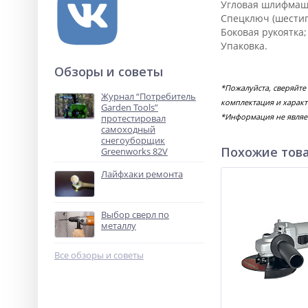
Угловая шлифмаш
Спецключ (шестиг
Боковая рукоятка;
Упаковка.
Обзоры и советы
*Пожалуйста, сверяйт
Журнал “Потребитель
комплектация и характ
Garden Tools”
*Информация не являе
протестировал
самоходный
снегоуборщик
Похожие тов
Greenworks 82V
Лайфхаки ремонта
Выбор сверл по
металлу
Все обзоры и советы