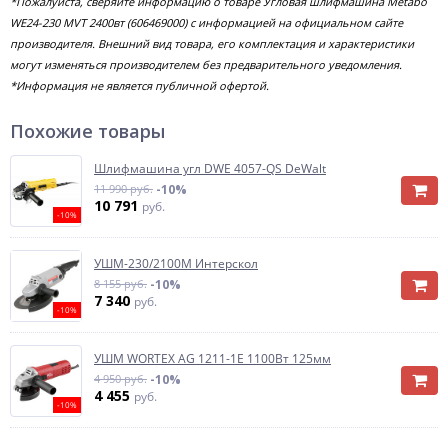
*Пожалуйста, сверяйте информацию о товаре Угловая шлифмашина Metabo
WE24-230 MVT 2400вт (606469000) с информацией на официальном сайте
производителя. Внешний вид товара, его комплектация и характеристики
могут изменяться производителем без предварительного уведомления.
*Информация не является публичной офертой.
Похожие товары
Шлифмашина угл DWE 4057-QS DeWalt
11 990 руб.
-10%
10 791
руб.
-10%
УШМ-230/2100М Интерскол
8 155 руб.
-10%
7 340
руб.
-10%
УШМ WORTEX AG 1211-1E 1100Вт 125мм
4 950 руб.
-10%
4 455
руб.
-10%